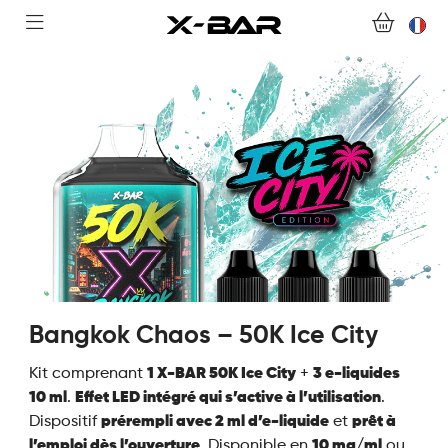
ABONNEMENTS
COLLECTIONS
NOUS CONTACTER
FOIRE AUX QUESTIONS
DEVENIR REVENDEUR
MON COMPTE
Bangkok Chaos – 50K Ice City
Kit comprenant
1 X-BAR 50K Ice City
+
3 e-liquides
10 ml
.
Effet LED intégré qui s’active à l’utilisation
.
Dispositif
prérempli avec 2 ml d’e-liquide
et
prêt à
l’emploi dès l’ouverture
. Disponible en
10 mg/ml
ou