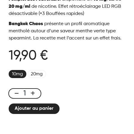
20 mg/ml
de nicotine.
Effet rétroéclairage LED RGB
désactivable (×3 Bouffées rapides)
Bangkok Chaos
présente un profil aromatique
mentholé autour d’une saveur menthe verte type
spearmint. La recette met l’accent sur un effet frais.
19,90 €
10mg
20mg
Bangkok
Chaos
Ajouter au panier
-
50K
Ice
City