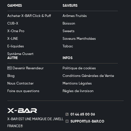
GAMMES
SAVEURS
Acheter X-BAR Click & Puff
Arômes Fruités
CUB-X
Boisson
X-One Pro
Sweets
X-LINE
Saveurs Mentholées
E-liquides
Tabac
Système Ouvert
AUTRE
INFOS
Devenir Revendeur
Politique de cookies
Blog
Conditions Générales de Vente
Nous Contacter
Mentions Légales
Foire aux questions
Règles de livraison
01 44 65 00 06
X-BAR EST UNE MARQUE DE JWELL
SUPPORT@X-BAR.CO
FRANCE®