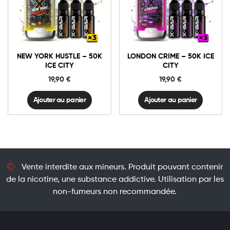
New
London
York
Crime
Hustle
-
-
50K
Ajouter au panier
Ajouter au panier
50K
Ice
NEW YORK HUSTLE – 50K
LONDON CRIME – 50K ICE
Ice
City
ICE CITY
CITY
City
quantité
quantité
19,90
€
19,90
€
Ajouter au panier
Ajouter au panier
Vente interdite aux mineurs. Produit pouvant contenir
de la nicotine, une substance addictive. Utilisation par les
non-fumeurs non recommandée.