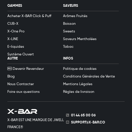
GAMMES
SAVEURS
Acheter X-BAR Click & Puff
Arômes Fruités
CUB-X
Boisson
X-One Pro
Sweets
X-LINE
Saveurs Mentholées
E-liquides
Tabac
Système Ouvert
AUTRE
INFOS
Devenir Revendeur
Politique de cookies
Blog
Conditions Générales de Vente
Nous Contacter
Mentions Légales
Foire aux questions
Règles de livraison
01 44 65 00 06
X-BAR EST UNE MARQUE DE JWELL
SUPPORT@X-BAR.CO
FRANCE®