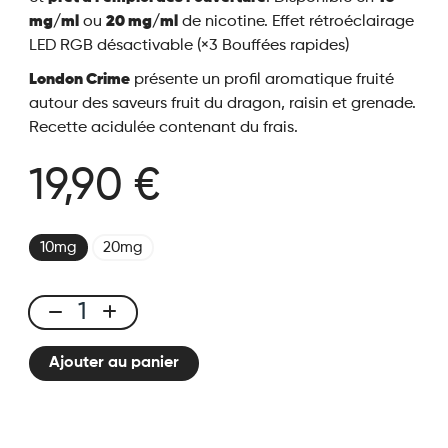
mg/ml
ou
20 mg/ml
de nicotine.
Effet rétroéclairage
LED RGB désactivable (×3 Bouffées rapides)
London Crime
présente un profil aromatique fruité
autour des saveurs fruit du dragon, raisin et grenade.
Recette acidulée contenant du frais.
19,90 €
10mg
20mg
London
Crime
Ajouter au panier
-
50K
Ice
City