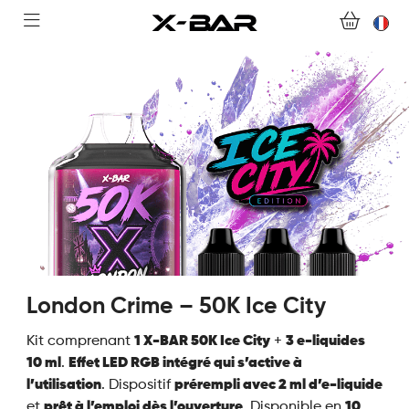
ABONNEMENTS
COLLECTIONS
NOUS CONTACTER
FOIRE AUX QUESTIONS
DEVENIR REVENDEUR
MON COMPTE
London Crime – 50K Ice City
Kit comprenant
1 X-BAR 50K Ice City
+
3 e-liquides
10 ml
.
Effet LED RGB intégré qui s’active à
l’utilisation
. Dispositif
prérempli avec 2 ml d’e-liquide
et
prêt à l’emploi dès l’ouverture
. Disponible en
10