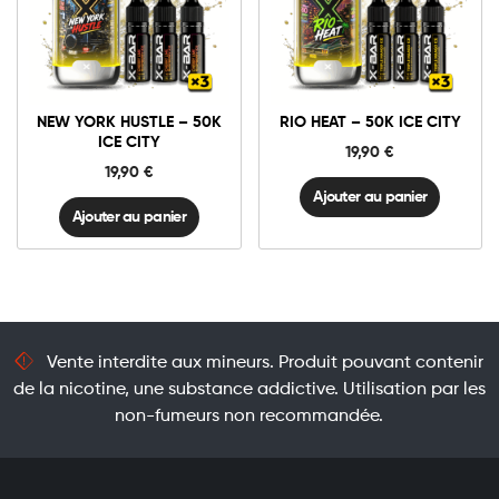
New
Rio
York
Heat
Hustle
-
-
50K
Ajouter au panier
Ajouter au panier
50K
Ice
NEW YORK HUSTLE – 50K
RIO HEAT – 50K ICE CITY
Ice
City
ICE CITY
City
quantité
19,90
€
quantité
19,90
€
Ajouter au panier
Ajouter au panier
Vente interdite aux mineurs. Produit pouvant contenir
de la nicotine, une substance addictive. Utilisation par les
non-fumeurs non recommandée.