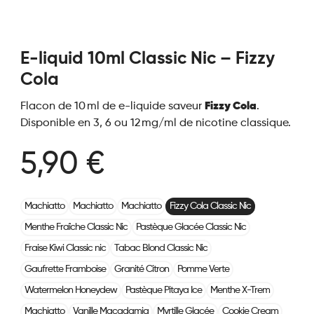
E-liquid 10ml Classic Nic – Fizzy
Cola
Flacon de 10 ml de e-liquide saveur
Fizzy Cola
.
Disponible en 3, 6 ou 12 mg/ml de nicotine classique.
5,90 €
Machiatto
Machiatto
Machiatto
Fizzy Cola Classic Nic
Menthe Fraîche Classic Nic
Pastèque Glacée Classic Nic
Fraise Kiwi Classic nic
Tabac Blond Classic Nic
Gaufrette Framboise
Granité Citron
Pomme Verte
Watermelon Honeydew
Pastèque Pitaya Ice
Menthe X-Trem
Machiatto
Vanille Macadamia
Myrtille Glacée
Cookie Cream