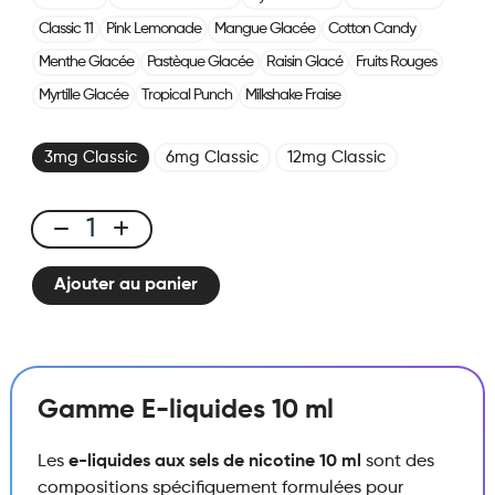
Classic 11
Pink Lemonade
Mangue Glacée
Cotton Candy
Menthe Glacée
Pastèque Glacée
Raisin Glacé
Fruits Rouges
Myrtille Glacée
Tropical Punch
Milkshake Fraise
3mg Classic
6mg Classic
12mg Classic
E-
liquid
Ajouter au panier
10ml
Classic
Nic
-
Fizzy
Gamme E-liquides 10 ml
Cola
quantité
Les
e-liquides aux sels de nicotine 10 ml
sont des
compositions spécifiquement formulées pour