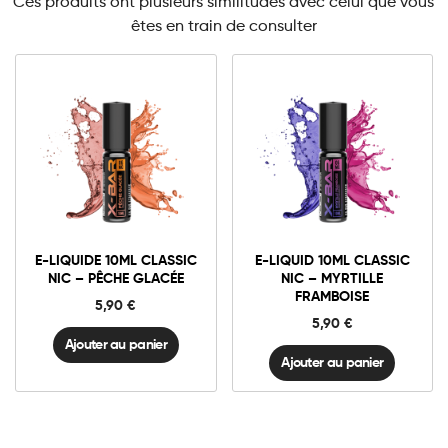
Ces produits ont plusieurs similitudes avec celui que vous
êtes en train de consulter
3mg Classic
3mg Classic
6mg Classic
6mg Classic
E-
E-
liquide
liquid
10ml
10ml
E-LIQUIDE 10ML CLASSIC
E-LIQUID 10ML CLASSIC
Classic
Classic
Ajouter au panier
Ajouter au panier
NIC – PÊCHE GLACÉE
NIC – MYRTILLE
Nic
Nic
FRAMBOISE
-
-
5,90
€
Pêche
Myrtille
5,90
€
Glacée
Framboise
quantité
quantité
Ajouter au panier
Ajouter au panier