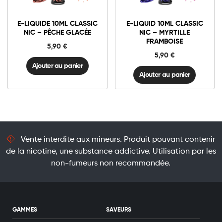
E-
E-
liquide
liquid
10ml
10ml
E-LIQUIDE 10ML CLASSIC
E-LIQUID 10ML CLASSIC
Classic
Classic
Ajouter au panier
Ajouter au panier
NIC – PÊCHE GLACÉE
NIC – MYRTILLE
Nic
Nic
FRAMBOISE
-
-
5,90
€
Pêche
Myrtille
5,90
€
Glacée
Framboise
quantité
quantité
Ajouter au panier
Ajouter au panier
Vente interdite aux mineurs. Produit pouvant contenir
de la nicotine, une substance addictive. Utilisation par les
non-fumeurs non recommandée.
GAMMES
SAVEURS