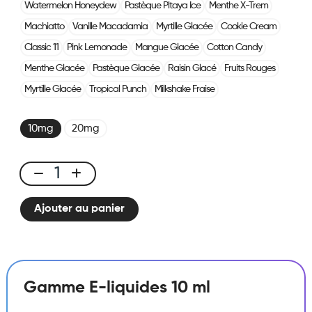
Watermelon Honeydew
Pastèque Pitaya Ice
Menthe X-Trem
Machiatto
Vanille Macadamia
Myrtille Glacée
Cookie Cream
Classic 11
Pink Lemonade
Mangue Glacée
Cotton Candy
Menthe Glacée
Pastèque Glacée
Raisin Glacé
Fruits Rouges
Myrtille Glacée
Tropical Punch
Milkshake Fraise
10mg
20mg
E-
liquide
Ajouter au panier
10ml
Granité
Citron
quantité
Gamme E-liquides 10 ml