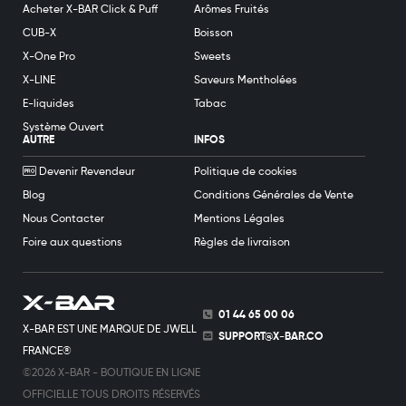
Acheter X-BAR Click & Puff
Arômes Fruités
CUB-X
Boisson
X-One Pro
Sweets
X-LINE
Saveurs Mentholées
E-liquides
Tabac
Système Ouvert
AUTRE
INFOS
Devenir Revendeur
Politique de cookies
Blog
Conditions Générales de Vente
Nous Contacter
Mentions Légales
Foire aux questions
Règles de livraison
01 44 65 00 06
X-BAR EST UNE MARQUE DE JWELL
SUPPORT@X-BAR.CO
FRANCE®
©2026 X-BAR - BOUTIQUE EN LIGNE
OFFICIELLE TOUS DROITS RÉSERVÉS