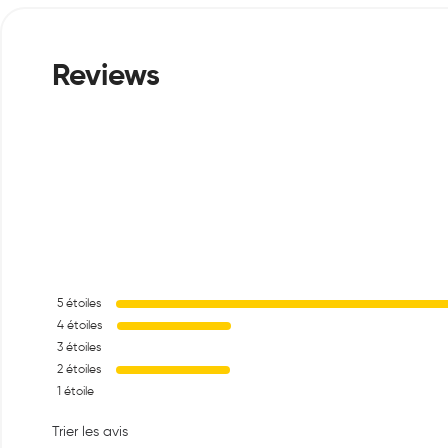
5
étoiles
4
étoiles
3
étoiles
2
étoiles
1
étoile
Trier les avis