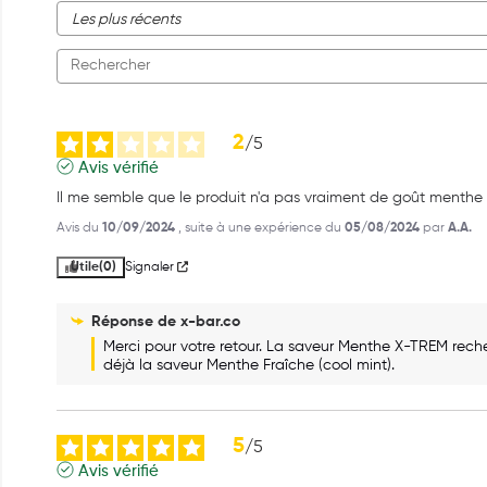
2
/
5
Avis vérifié
Il me semble que le produit n'a pas vraiment de goût menthe
Avis du
10/09/2024
, suite à une expérience du
05/08/2024
par
A.A.
Utile
(0)
Signaler
Réponse de
x-bar.co
Merci pour votre retour. La saveur Menthe X-TREM reche
déjà la saveur Menthe Fraîche (cool mint).
5
/
5
Avis vérifié