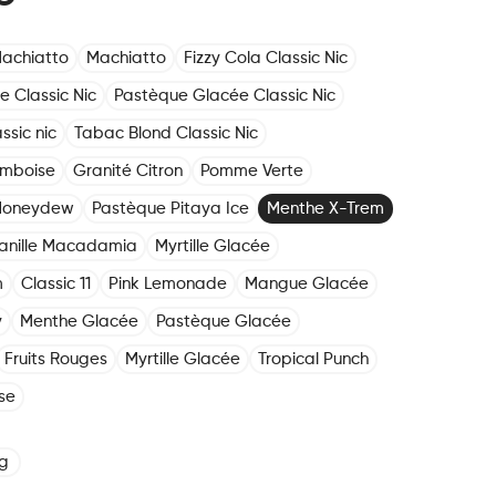
achiatto
Machiatto
Fizzy Cola Classic Nic
e Classic Nic
Pastèque Glacée Classic Nic
ssic nic
Tabac Blond Classic Nic
amboise
Granité Citron
Pomme Verte
Honeydew
Pastèque Pitaya Ice
Menthe X-Trem
anille Macadamia
Myrtille Glacée
m
Classic 11
Pink Lemonade
Mangue Glacée
y
Menthe Glacée
Pastèque Glacée
Fruits Rouges
Myrtille Glacée
Tropical Punch
se
g