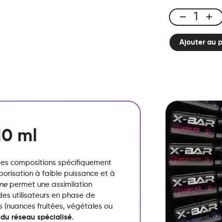
E-
liquide
Ajouter au 
10ml
Menthe
Xtrem
quantité
10 ml
es compositions spécifiquement
orisation à faible puissance et à
ine
permet une assimilation
es utilisateurs en phase de
 (nuances fruitées,
végétales ou
 du réseau spécialisé
.