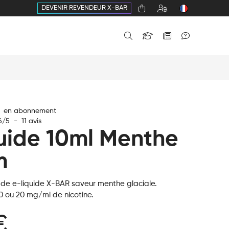
DEVENIR REVENDEUR X-BAR
€ en abonnement
6
/
5
-
11
avis
quide 10ml Menthe
m
 de e-liquide X-BAR saveur menthe glaciale.
0 ou 20 mg/ml de nicotine.
€