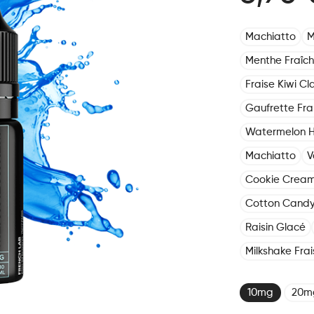
Machiatto
M
Menthe Fraîch
Fraise Kiwi Cla
Gaufrette Fr
Watermelon 
Machiatto
V
Cookie Crea
Cotton Cand
Raisin Glacé
Milkshake Frai
10mg
20m