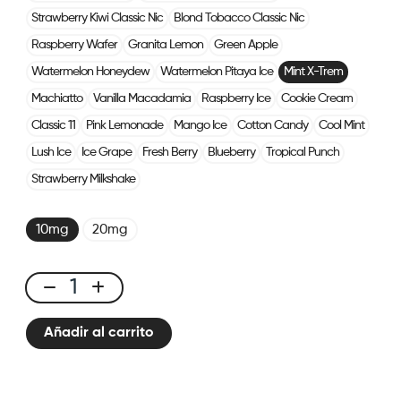
Strawberry Kiwi Classic Nic
Blond Tobacco Classic Nic
Raspberry Wafer
Granita Lemon
Green Apple
Watermelon Honeydew
Watermelon Pitaya Ice
Mint X-Trem
Machiatto
Vanilla Macadamia
Raspberry Ice
Cookie Cream
Classic 11
Pink Lemonade
Mango Ice
Cotton Candy
Cool Mint
Lush Ice
Ice Grape
Fresh Berry
Blueberry
Tropical Punch
Strawberry Milkshake
10mg
20mg
E-
liquid
Añadir al carrito
10ml
Menthe
Xtrem