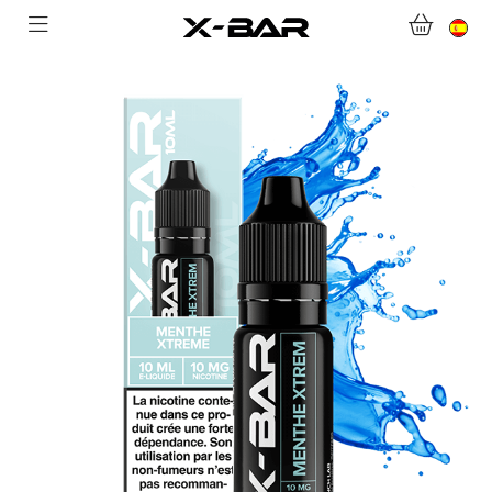
BIENVENIDO A X-BAR.CO
TIENDA ONLINE
ABONNEMENTS
COLLECTIONS
CONTACTA CON NOSOTROS
PREGUNTAS MÁS FRECUENTES
CONVIÉRTASE EN UN MAYORISTA DE X-BAR
MI CUENTA