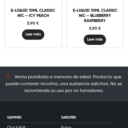
E-LIQUID 10ML CLASSIC
E-LIQUID 10ML CLASSIC
NIC – ICY PEACH
NIC – BLUEBERRY
RASPBERRY
5,90
€
5,90
€
Leer más
Leer más
Venta prohibida a menores de edad. Producto que
puede contener nicotina, una sustancia adictiva. No se
recomienda su uso por no fumadores.
GAMMES
SABORES
Click & Puff
Frutas