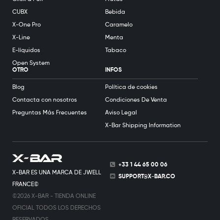
CUBX
Bebida
X-One Pro
Caramelo
X-Line
Menta
E-líquidos
Tabaco
Open System
OTRO
INFOS
Blog
Política de cookies
Contacta con nosotros
Condiciones De Venta
Preguntas Más Frecuentes
Aviso Legal
X-Bar Shipping Information
+33 1 44 65 00 06
X-BAR ES UNA MARCA DE JWELL
SUPPORT@X-BAR.CO
FRANCE©
©2026 X-BAR - TIENDA ONLINE
OFICIAL TODOS LOS DERECHOS
RESERVADOS