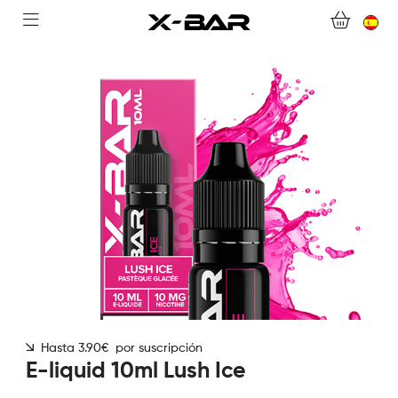
BIENVENIDO A X-BAR.CO
TIENDA ONLINE
ABONNEMENTS
COLLECTIONS
CONTACTA CON NOSOTROS
PREGUNTAS MÁS FRECUENTES
CONVIÉRTASE EN UN MAYORISTA DE X-BAR
Hasta 3.90€ por suscripción
MI CUENTA
E-liquid 10ml Lush Ice