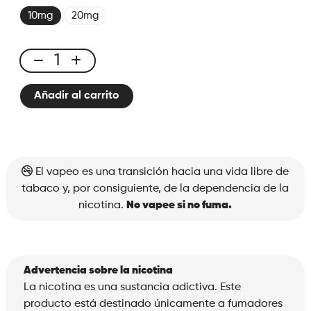
10mg
20mg
E-
liquid
Añadir al carrito
10ml
Lush
Ice
cantidad
El vapeo es una transición hacia una vida libre de
tabaco y, por consiguiente, de la dependencia de la
nicotina.
No vapee si no fuma.
Advertencia sobre la nicotina
La nicotina es una sustancia adictiva. Este
producto está destinado únicamente a fumadores