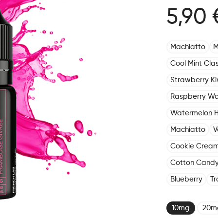
5,90 
Machiatto
M
Cool Mint Clas
Strawberry Kiw
Raspberry Wa
Watermelon 
Machiatto
V
Cookie Crea
Cotton Cand
Blueberry
Tr
10mg
20m