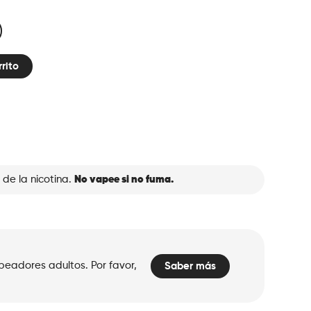
rrito
 de la nicotina.
No vapee si no fuma.
peadores adultos. Por favor,
Saber más