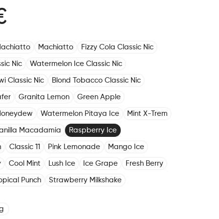
€
achiatto
Machiatto
Fizzy Cola Classic Nic
sic Nic
Watermelon Ice Classic Nic
i Classic Nic
Blond Tobacco Classic Nic
fer
Granita Lemon
Green Apple
Honeydew
Watermelon Pitaya Ice
Mint X-Trem
anilla Macadamia
Raspberry Ice
m
Classic 11
Pink Lemonade
Mango Ice
y
Cool Mint
Lush Ice
Ice Grape
Fresh Berry
opical Punch
Strawberry Milkshake
g