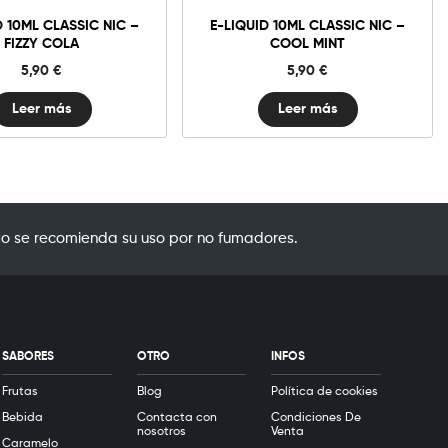
D 10ML CLASSIC NIC –
E-LIQUID 10ML CLASSIC NIC –
FIZZY COLA
COOL MINT
5,90
€
5,90
€
Leer más
Leer más
o se recomienda su uso por no fumadores.
SABORES
OTRO
INFOS
Frutas
Blog
Política de cookies
Bebida
Contacta con
Condiciones De
nosotros
Venta
Caramelo