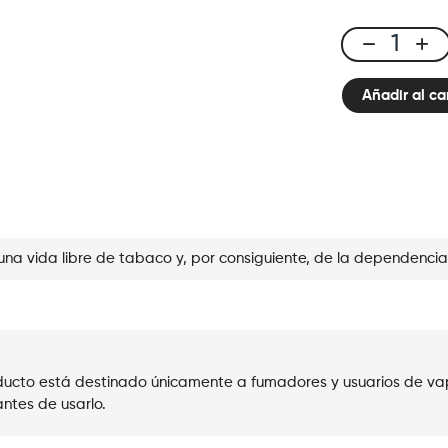
E-
liquid
Añadir al ca
10ml
Raspberry
Ice
cantidad
una vida libre de tabaco y, por consiguiente, de la dependencia
roducto está destinado únicamente a fumadores y usuarios de va
ntes de usarlo.