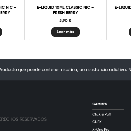
IC NIC –
E-LIQUID 10ML CLASSIC NIC –
E-LIQUI
BERRY
FRESH BERRY
5,90
€
Leer más
oducto que puede contener nicotina, una sustancia adictiva. N
GAMMES
Click & Puff
 DERECHOS RESERVADOS
CUBX
X-One Pro