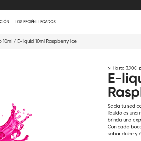
CIÓN
LOS RECIÉN LLEGADOS
o 10ml
/ E-liquid 10ml Raspberry Ice
Hasta 3.90€ p
E-liq
Rasp
Sacia tu sed co
líquido es una
brinda una exp
Con cada bocan
sabor dulce y 