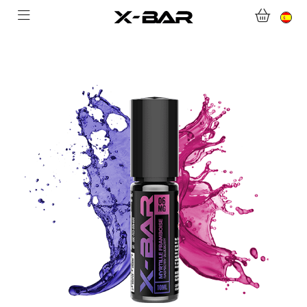
BIENVENIDO A X-BAR.CO
TIENDA ONLINE
ABONNEMENTS
COLLECTIONS
CONTACTA CON NOSOTROS
PREGUNTAS MÁS FRECUENTES
CONVIÉRTASE EN UN MAYORISTA DE X-BAR
MI CUENTA