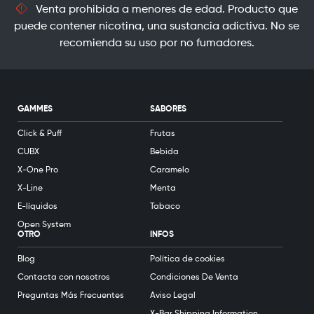
Venta prohibida a menores de edad. Producto que
puede contener nicotina, una sustancia adictiva. No se
recomienda su uso por no fumadores.
GAMMES
SABORES
Click & Puff
Frutas
CUBX
Bebida
X-One Pro
Caramelo
X-Line
Menta
E-líquidos
Tabaco
Open System
OTRO
INFOS
Blog
Política de cookies
Contacta con nosotros
Condiciones De Venta
Preguntas Más Frecuentes
Aviso Legal
X-Bar Shipping Information