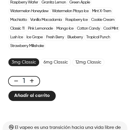
Raspberry Wafer
Granita Lemon
Green Apple
Watermelon Honeydew
Watermelon Pitaya Ice
Mint X-Trem
Machiatto
Vanilla Macadamia
Raspberry Ice
Cookie Cream
Classic 11
Pink Lemonade
Mango Ice
Cotton Candy
Cool Mint
Lush Ice
Ice Grape
Fresh Berry
Blueberry
Tropical Punch
Strawberry Milkshake
3mg Classic
6mg Classic
12mg Classic
E-
liquid
Añadir al carrito
10ml
Classic
Nic
-
Icy
El vapeo es una transición hacia una vida libre de