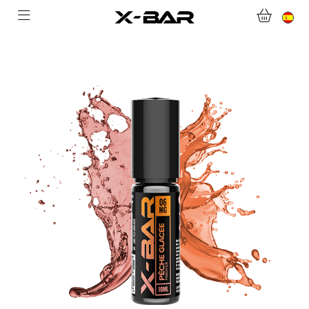
BIENVENIDO A X-BAR.CO
TIENDA ONLINE
ABONNEMENTS
COLLECTIONS
CONTACTA CON NOSOTROS
PREGUNTAS MÁS FRECUENTES
CONVIÉRTASE EN UN MAYORISTA DE X-BAR
MI CUENTA