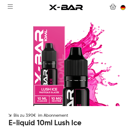
WILLKOMMEN BEI X-BAR.CO
WEBSHOP
ABONNEMENTS
COLLECTIONS
KONTAKTIERE UNS.
FAQ.
WERDEN SIE X-BAR-GROSSHÄNDLER
Bis zu 3.90€ im Abonnement
MEIN KONTO
E-liquid 10ml Lush Ice