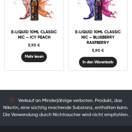
6mg Classic
E-
liquid
10ml
E-LIQUID 10ML CLASSIC
E-LIQUID 10ML CLASSIC
Classic
In den Warenkorb
NIC – ICY PEACH
NIC – BLUEBERRY
Nic
RASPBERRY
-
5,90
€
Blueberry
5,90
€
Raspberry
Menge
Mehr lesen
In den Warenkorb
Verkauf an Minderjährige verboten. Produkt, das
Nikotin, eine süchtig machende Substanz, enthalten kann.
Die Verwendung durch Nichtraucher wird nicht empfohlen.