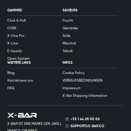
GAMMES
SAVEURS
Click & Puff
Frucht
CUBX
Getränke
X-One Pro
Süße
X-Line
Menthol
E-liquids
Tabak
Open System
WEITERE LINKS
INFOS
Blog
Cookie Policy
Kontaktiere uns.
VERKAUFSBEDINGUNGEN
FAQ.
Impressum
X-Bar Shipping Information
+33 1 44 65 00 06
X-BAR IST EINE MARKE DER JWELL
SUPPORT@X-BAR.CO
FRANCE-GRUPPE©