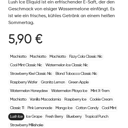
Lush Ice Eliquid ist ein erfrischender E-Saft, der den
Geschmack von eisiger Wassermelone einfängt. Es
ist wie ein frisches, kühles Getränk an einem heißen
Sommertag.
5,90 €
Machiatto
Machiatto
Machiatto
Fizzy Cola Classic Nic
Cool Mint Classic Nic
Watermelon Ice Classic Nic
Strawberry Kiwi Classic Nic
Blond Tobacco Classic Nic
Raspberry Wafer
Granita Lemon
Green Apple
Watermelon Honeydew
Watermelon Pitaya Ice
Mint X-Trem
Machiatto
Vanilla Macadamia
Raspberry Ice
Cookie Cream
Classic 11
Pink Lemonade
Mango Ice
Cotton Candy
Cool Mint
Lush Ice
Ice Grape
Fresh Berry
Blueberry
Tropical Punch
Strawberry Milkshake