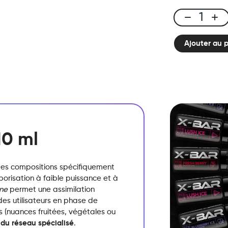
E-
liquide
Ajouter au 
10ml
Milkshake
Fraise
quantité
10 ml
es compositions spécifiquement
orisation à faible puissance et à
ine
permet une assimilation
es utilisateurs en phase de
 (nuances fruitées,
végétales ou
 du réseau spécialisé
.