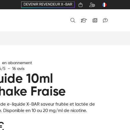
DEVENIR REVENDEUR X-BAR
€ en abonnement
6
/
5
-
16
avis
uide 10ml
hake Fraise
 de e-liquide X-BAR saveur fruitée et lactée de
e. Disponible en 10 ou 20 mg/ml de nicotine.
€