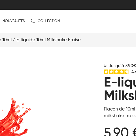
NOUVEAUTÉS
COLLECTION
e 10ml
/ E-liquide 10ml Milkshake Fraise
Jusqu'à 3.90
4.
E-liq
Milks
Flacon de 10ml
milkshake frais
5,90 