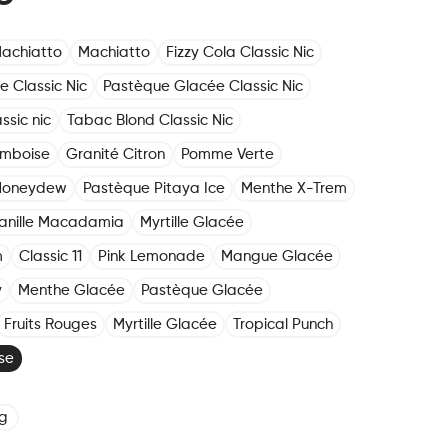
achiatto
Machiatto
Fizzy Cola Classic Nic
e Classic Nic
Pastèque Glacée Classic Nic
ssic nic
Tabac Blond Classic Nic
amboise
Granité Citron
Pomme Verte
Honeydew
Pastèque Pitaya Ice
Menthe X-Trem
anille Macadamia
Myrtille Glacée
m
Classic 11
Pink Lemonade
Mangue Glacée
y
Menthe Glacée
Pastèque Glacée
Fruits Rouges
Myrtille Glacée
Tropical Punch
se
g