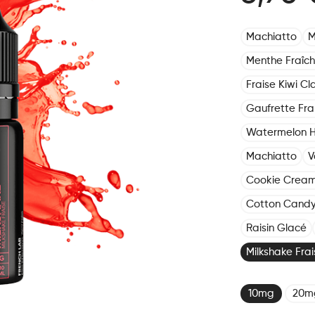
Machiatto
M
Menthe Fraîch
Fraise Kiwi Cla
Gaufrette Fr
Watermelon 
Machiatto
V
Cookie Crea
Cotton Cand
Raisin Glacé
Milkshake Frai
10mg
20m