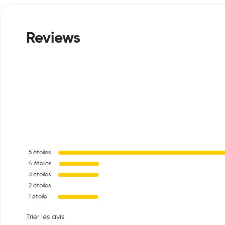
5
étoiles
4
étoiles
3
étoiles
2
étoiles
1
étoile
Trier les avis