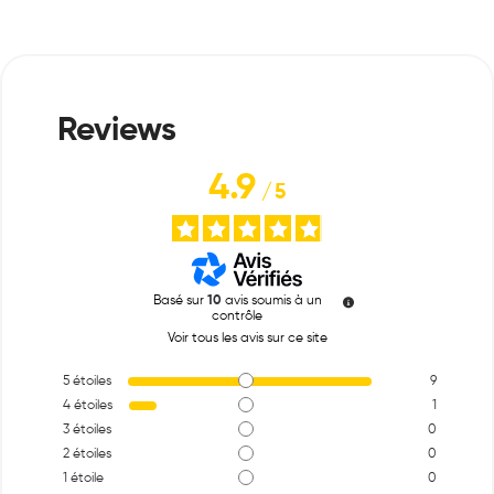
4.9
/
5
Basé sur
10
avis soumis à un
contrôle
Voir tous les avis sur ce site
5
étoiles
9
4
étoiles
1
3
étoiles
0
2
étoiles
0
1
étoile
0