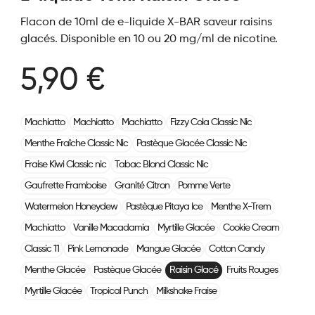
Flacon de 10ml de e-liquide X-BAR saveur raisins
glacés. Disponible en 10 ou 20 mg/ml de nicotine.
5,90 €
Machiatto
Machiatto
Machiatto
Fizzy Cola Classic Nic
Menthe Fraîche Classic Nic
Pastèque Glacée Classic Nic
Fraise Kiwi Classic nic
Tabac Blond Classic Nic
Gaufrette Framboise
Granité Citron
Pomme Verte
Watermelon Honeydew
Pastèque Pitaya Ice
Menthe X-Trem
Machiatto
Vanille Macadamia
Myrtille Glacée
Cookie Cream
Classic 11
Pink Lemonade
Mangue Glacée
Cotton Candy
Menthe Glacée
Pastèque Glacée
Raisin Glacé
Fruits Rouges
Myrtille Glacée
Tropical Punch
Milkshake Fraise