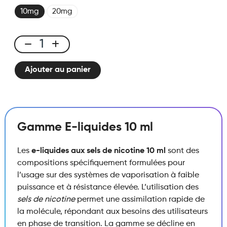
10mg
20mg
E-
liquide
Ajouter au panier
10ml
Raisin
Glacé
quantité
Gamme E-liquides 10 ml
Les
e-liquides aux sels de nicotine 10 ml
sont des
compositions spécifiquement formulées pour
l’usage sur des systèmes de vaporisation à faible
puissance et à résistance élevée.
L’utilisation des
sels de nicotine
permet une assimilation rapide de
la molécule,
répondant aux besoins des utilisateurs
en phase de transition.
La gamme se décline en