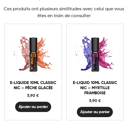
Ces produits ont plusieurs similitudes avec celui que vous
êtes en train de consulter
3mg Classic
3mg Classic
6mg Classic
6mg Classic
E-
E-
liquide
liquid
10ml
10ml
E-LIQUIDE 10ML CLASSIC
E-LIQUID 10ML CLASSIC
Classic
Classic
Ajouter au panier
Ajouter au panier
NIC – PÊCHE GLACÉE
NIC – MYRTILLE
Nic
Nic
FRAMBOISE
-
-
5,90
€
Pêche
Myrtille
5,90
€
Glacée
Framboise
quantité
quantité
Ajouter au panier
Ajouter au panier