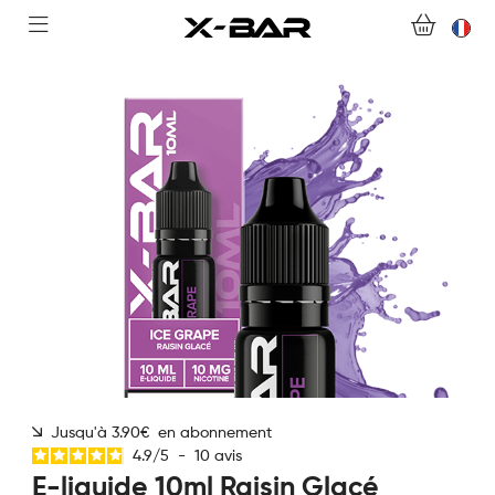
ABONNEMENTS
COLLECTIONS
NOUS CONTACTER
FOIRE AUX QUESTIONS
DEVENIR REVENDEUR
MON COMPTE
Jusqu'à 3.90€ en abonnement
4.9
/
5
-
10
avis
E-liquide 10ml Raisin Glacé