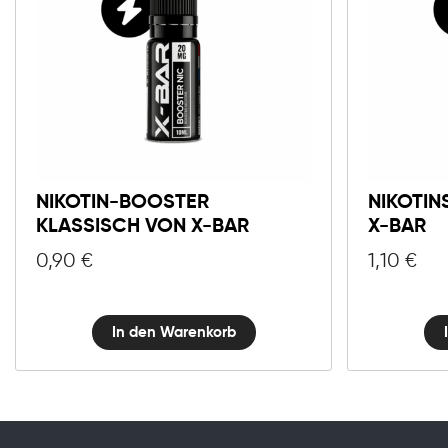
Nikotin-
Booster
Klassisch
von
X-
NIKOTIN-BOOSTER
NIKOTI
Bar
KLASSISCH VON X-BAR
X-BAR
Menge
0,90
€
1,10
€
In den Warenkorb