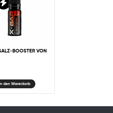
Nikotinsalz-
Booster
von
X-
Bar
NSALZ-BOOSTER VON
Menge
In den Warenkorb