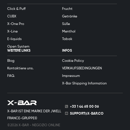
Click & Puff
Frucht
CUBX
Getränke
X-One Pro
Süße
X-Line
Menthol
E-liquids
Tabak
Open System
WEITERE LINKS
INFOS
Blog
Cookie Policy
Kontaktiere uns.
VERKAUFSBEDINGUNGEN
FAQ.
Impressum
X-Bar Shipping Information
+33 1 44 65 00 06
X-BAR IST EINE MARKE DER JWELL
SUPPORT@X-BAR.CO
FRANCE-GRUPPE©
©2026 X-BAR - NEGOZIO ONLINE