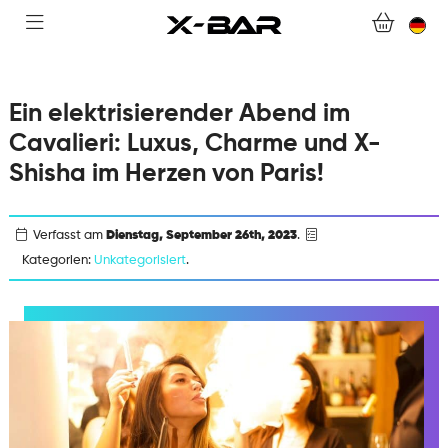
WEBSHOP
ABONNEMENTS
Ein elektrisierender Abend im
Cavalieri: Luxus, Charme und X-
COLLECTIONS
Shisha im Herzen von Paris!
KONTAKTIERE UNS.
Verfasst am
Dienstag, September 26th, 2023
.
Kategorien:
Unkategorisiert
.
FAQ.
WERDEN SIE X-BAR-GROSSHÄNDLER
MEIN KONTO