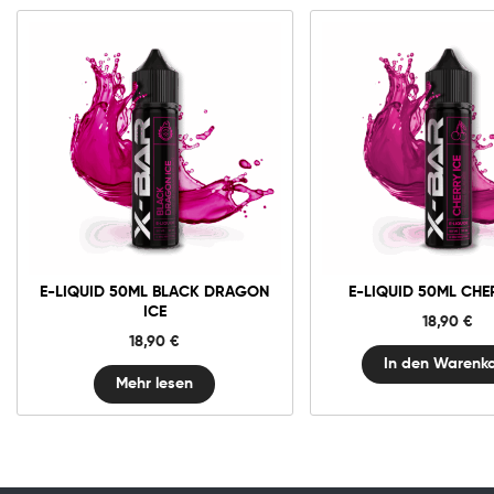
0mg
E-
liquid
50ml
Cherry
In den Warenko
Ice
Menge
E-LIQUID 50ML BLACK DRAGON
E-LIQUID 50ML CHE
ICE
18,90
€
18,90
€
In den Warenk
Mehr lesen