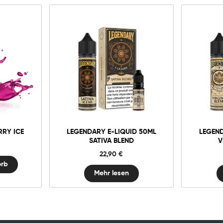
rb
RRY ICE
LEGENDARY E-LIQUID 50ML
LEGEND
SATIVA BLEND
V
22,90
€
orb
Mehr lesen