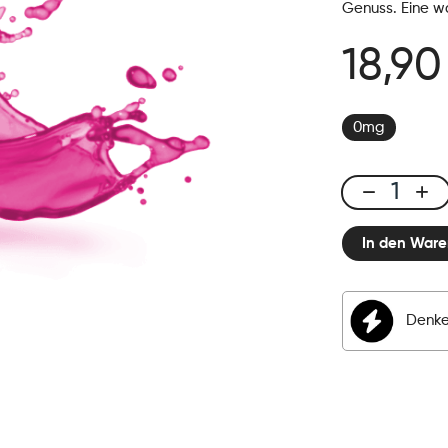
Genuss. Eine w
18,90
0mg
E-
liquid
In den Ware
50ml
Framboise
Soda
Menge
Denke