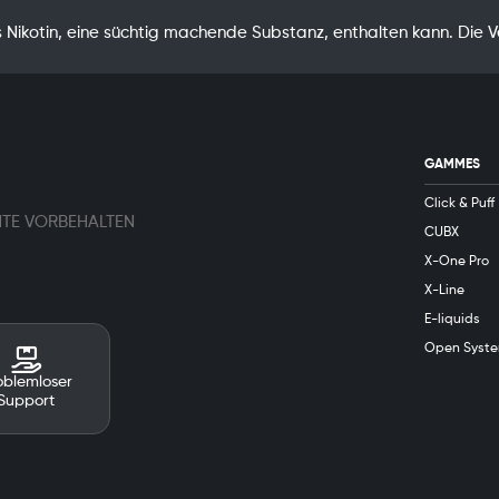
Nikotin, eine süchtig machende Substanz, enthalten kann. Die 
GAMMES
Click & Puff
HTE VORBEHALTEN
CUBX
X-One Pro
X-Line
E-liquids
Open Syst
oblemloser
Support