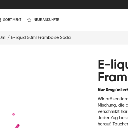
SORTIMENT
NEUE ANKÜNFTE
50ml
/ E-liquid 50ml Framboise Soda
E-liq
Fram
Nur 0mg/ml erh
Wir präsentiere
Mischung, die a
verschmilzt har
Jeder Zug besc
herauf. Tauche