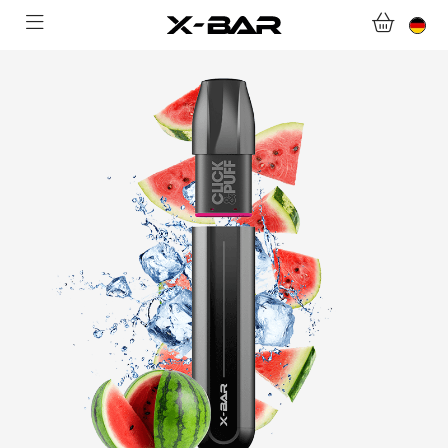
WILLKOMMEN BEI X-BAR.CO
WEBSHOP
ABONNEMENTS
COLLECTIONS
KONTAKTIERE UNS.
FAQ.
WERDEN SIE X-BAR-GROSSHÄNDLER
MEIN KONTO