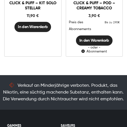
&
CLICK & PUFF – KIT SOLO
CLICK & PUFF – POD –
-
Puff
Kit
STELLAR
CREAMY TOBACCO
-
In den Warenkorb
Solo
Pod
STELLAR
11,90
€
3,90
€
-
Menge
Creamy
Preis des
Bis zu 2.90€
Tobacco
In den Warenkorb
Menge
Abonnements
In den Warenkorb
- oder -
Abonnement
Verkauf an Minderjährige verboten. Produkt, das
Nikotin, eine süchtig machende Substanz, enthalten kann.
Die Verwendung durch Nichtraucher wird nicht empfohlen.
GAMMES
SAVEURS