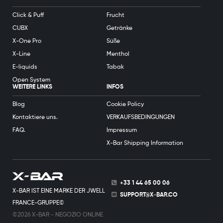
Click & Puff
Frucht
CUBX
Getränke
X-One Pro
Süße
X-Line
Menthol
E-liquids
Tabak
Open System
WEITERE LINKS
INFOS
Blog
Cookie Policy
Kontaktiere uns.
VERKAUFSBEDINGUNGEN
FAQ.
Impressum
X-Bar Shipping Information
+33 1 44 65 00 06
X-BAR IST EINE MARKE DER JWELL
SUPPORT@X-BAR.CO
FRANCE-GRUPPE©
©2026 X-BAR - NEGOZIO ONLINE