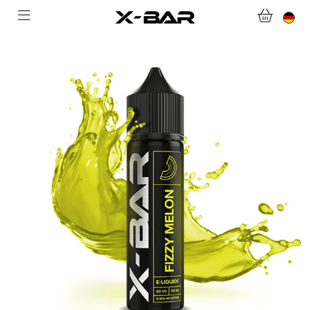
WILLKOMMEN BEI X-BAR.CO
WEBSHOP
ABONNEMENTS
COLLECTIONS
KONTAKTIERE UNS.
FAQ.
WERDEN SIE X-BAR-GROSSHÄNDLER
MEIN KONTO