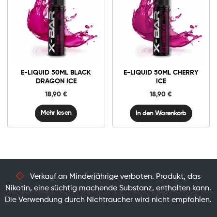
0mg
E-
liquid
50ml
Cherry
In den Warenkorb
Ice
E-LIQUID 50ML BLACK
E-LIQUID 50ML CHERRY
Menge
DRAGON ICE
ICE
18,90
€
18,90
€
Mehr lesen
In den Warenkorb
Verkauf an Minderjährige verboten. Produkt, das
Nikotin, eine süchtig machende Substanz, enthalten kann.
Die Verwendung durch Nichtraucher wird nicht empfohlen.