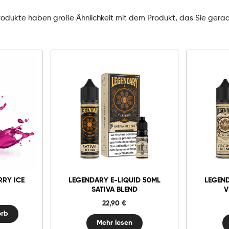
rodukte haben große Ähnlichkeit mit dem Produkt, das Sie gera
rb
RRY ICE
LEGENDARY E-LIQUID 50ML
LEGEND
SATIVA BLEND
V
22,90
€
orb
Mehr lesen