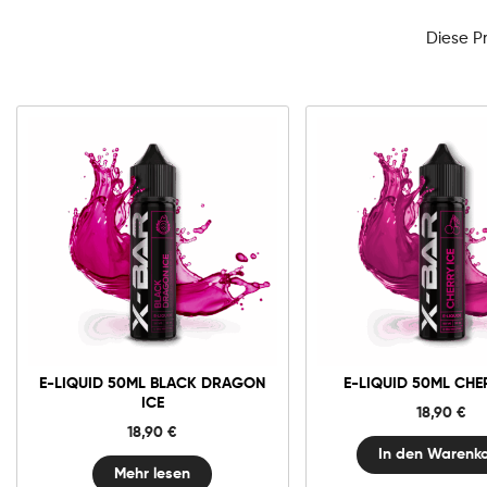
Diese P
0mg
E-
liquid
50ml
Cherry
In den Warenko
Ice
Menge
E-LIQUID 50ML BLACK DRAGON
E-LIQUID 50ML CHE
ICE
18,90
€
18,90
€
In den Warenk
Mehr lesen