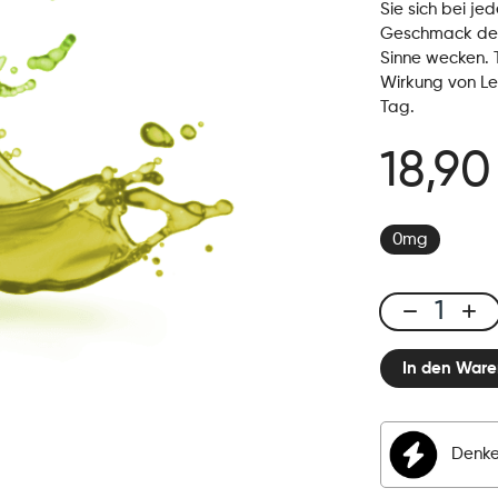
Sie sich bei j
Geschmack der 
Sinne wecken. 
Wirkung von Le
Tag.
18,90
0mg
E-
liquid
In den Ware
50ml
Granita
Lemon
Menge
Denke