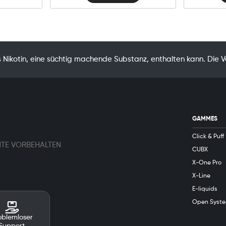
Nikotin, eine süchtig machende Substanz, enthalten kann. Die 
GAMMES
Click & Puff
HTE VORBEHALTEN
CUBX
X-One Pro
X-Line
E-liquids
Open Syst
oblemloser
Support