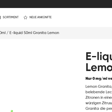
SORTIMENT
NEUE ANKÜNFTE
50ml
/ E-liquid 50ml Granita Lemon
E-liq
Lem
Nur 0 mg/ml ve
Lemon Granita,
belebende Leck
Zitronen in ein
würzigen Zitru
Granita die p