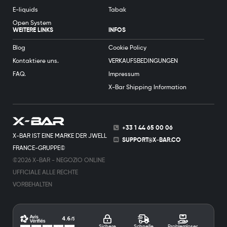
E-liquids
Tabak
Open System
WEITERE LINKS
INFOS
Blog
Cookie Policy
Kontaktiere uns.
VERKAUFSBEDINGUNGEN
FAQ.
Impressum
X-Bar Shipping Information
+33 1 44 65 00 06
X-BAR IST EINE MARKE DER JWELL
SUPPORT@X-BAR.CO
FRANCE-GRUPPE©
©2026 X-BAR - NEGOZIO ONLINE
UFFICIALE ALLE RECHTE
VORBEHALTEN
Sichere
Schnelle
Problemloser