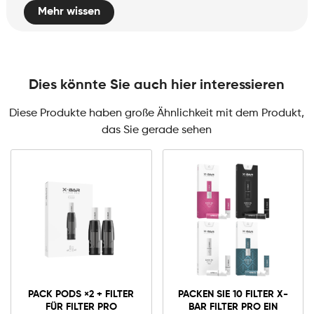
Mehr wissen
Dies könnte Sie auch hier interessieren
Diese Produkte haben große Ähnlichkeit mit dem Produkt,
das Sie gerade sehen
Pack
Packen
Pods
Sie
×2
10
+
Filter
In den Warenkorb
In den Warenkorb
Filter
X-
PACK PODS ×2 + FILTER
PACKEN SIE 10 FILTER X-
für
Bar
FÜR FILTER PRO
BAR FILTER PRO EIN
Filter
Filter