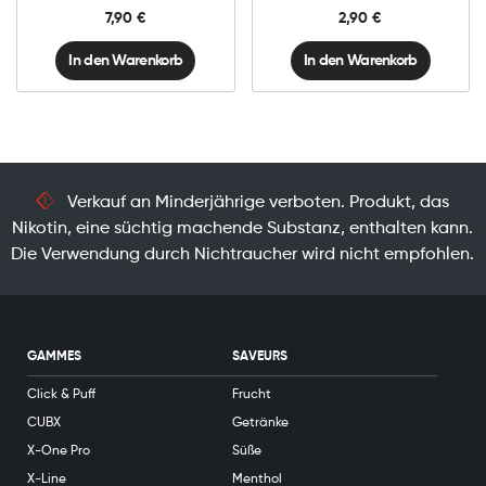
Pro
Pro
7,90
€
2,90
€
Menge
ein
Menge
In den Warenkorb
In den Warenkorb
Verkauf an Minderjährige verboten. Produkt, das
Nikotin, eine süchtig machende Substanz, enthalten kann.
Die Verwendung durch Nichtraucher wird nicht empfohlen.
GAMMES
SAVEURS
Click & Puff
Frucht
CUBX
Getränke
X-One Pro
Süße
X-Line
Menthol