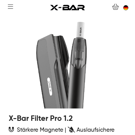
WILLKOMMEN BEI X-BAR.CO
WEBSHOP
ABONNEMENTS
COLLECTIONS
KONTAKTIERE UNS.
FAQ.
WERDEN SIE X-BAR-GROSSHÄNDLER
X-Bar Filter Pro 1.2
MEIN KONTO
Stärkere Magnete |
Auslaufsichere