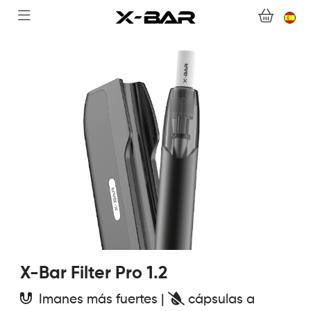
BIENVENIDO A X-BAR.CO
TIENDA ONLINE
ABONNEMENTS
COLLECTIONS
CONTACTA CON NOSOTROS
PREGUNTAS MÁS FRECUENTES
CONVIÉRTASE EN UN MAYORISTA DE X-BAR
X-Bar Filter Pro 1.2
MI CUENTA
Imanes más fuertes |
cápsulas a