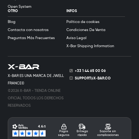
Open System
OTRO
INFOS
Blog
Política de cookies
Contacta con nosotros
Condiciones De Venta
Preguntas Más Frecuentes
Aviso Legal
X-Bar Shipping Information
+33 1 44 65 00 06
X-BAR ES UNA MARCA DE JWELL
SUPPORT@X-BAR.CO
FRANCE©
©2026 X-BAR - TIENDA ONLINE
OFICIAL TODOS LOS DERECHOS
RESERVADOS
Pagos
Entrega
Soporte sin
seguros
rápida
complicaciones