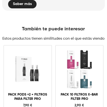
Saber más
También te puede interesar
Estos productos tienen similitudes con el que estás viendo
Pack
Pods
×2
+
Añadir al carrito
Filtros
PACK PODS ×2 + FILTROS
PACK 10 FILTROS X-BAR
para
PARA FILTER PRO
FILTER PRO
Filter
Pro
7,90
€
2,90
€
cantidad