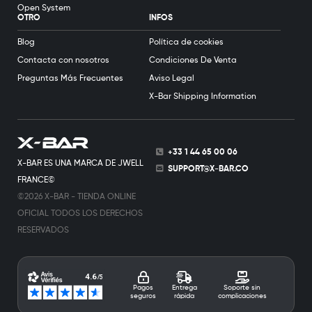
Open System
OTRO
INFOS
Blog
Política de cookies
Contacta con nosotros
Condiciones De Venta
Preguntas Más Frecuentes
Aviso Legal
X-Bar Shipping Information
+33 1 44 65 00 06
X-BAR ES UNA MARCA DE JWELL
SUPPORT@X-BAR.CO
FRANCE©
©2026 X-BAR - TIENDA ONLINE
OFICIAL TODOS LOS DERECHOS
RESERVADOS
Pagos
Entrega
Soporte sin
seguros
rápida
complicaciones