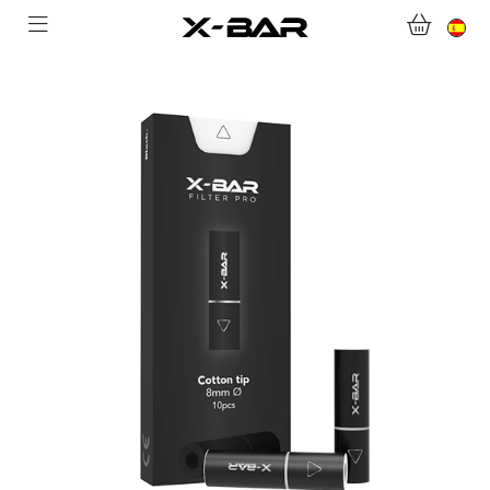
BIENVENIDO A X-BAR.CO
TIENDA ONLINE
ABONNEMENTS
COLLECTIONS
CONTACTA CON NOSOTROS
PREGUNTAS MÁS FRECUENTES
CONVIÉRTASE EN UN MAYORISTA DE X-BAR
MI CUENTA