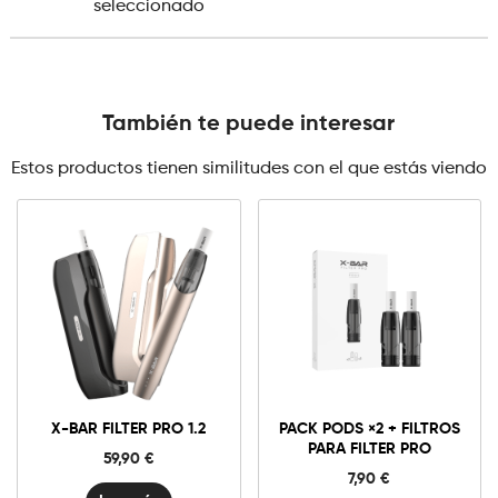
seleccionado
También te puede interesar
Estos productos tienen similitudes con el que estás viendo
Pack
Pods
×2
+
Añadir al carrito
Filtros
X-BAR FILTER PRO 1.2
PACK PODS ×2 + FILTROS
para
PARA FILTER PRO
Filter
59,90
€
Pro
7,90
€
cantidad