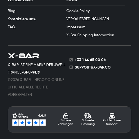
WEITERE LINKS
INFOS
Blog
Cookie Policy
Kontaktiere uns.
VERKAUFSBEDINGUNGEN
FAQ.
Impressum
X-Bar Shipping Information
+33 1 44 65 00 06
X-BAR IST EINE MARKE DER JWELL
SUPPORT@X-BAR.CO
FRANCE-GRUPPE©
©2026 X-BAR - NEGOZIO ONLINE
UFFICIALE ALLE RECHTE
VORBEHALTEN
Sichere
Schnelle
Problemloser
Zahlungen
Lieferung
Support