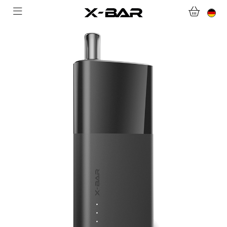
WEBSHOP
ABONNEMENTS
COLLECTIONS
KONTAKTIERE UNS.
FAQ.
WERDEN SIE X-BAR-GROSSHÄNDLER
MEIN KONTO