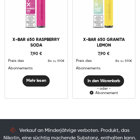
0mg
10mg
X-
Bar
X-BAR 650 RASPBERRY
X-BAR 650 GRANITA
650
SODA
LEMON
Granita
In den Warenkorb
Lemon
7,90
€
7,90
€
Menge
Preis des
Preis des
Bis zu 5.90€
Bis zu 5.90€
Abonnements
Abonnements
Mehr lesen
In den Warenkorb
- oder -
Abonnement
Verkauf an Minderjährige verboten. Produkt, das
Nikotin, eine süchtig machende Substanz, enthalten kann.