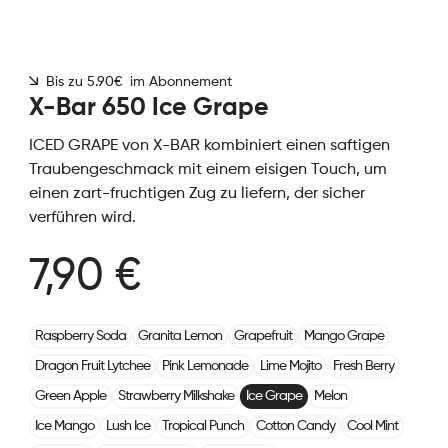
Bis zu 5.90€ im Abonnement
X-Bar 650 Ice Grape
ICED GRAPE von X-BAR kombiniert einen saftigen
Traubengeschmack mit einem eisigen Touch, um
einen zart-fruchtigen Zug zu liefern, der sicher
verführen wird.
7,90 €
Raspberry Soda
Granita Lemon
Grapefruit
Mango Grape
Dragon Fruit Lytchee
Pink Lemonade
Lime Mojito
Fresh Berry
Green Apple
Strawberry Milkshake
Ice Grape
Melon
Ice Mango
Lush Ice
Tropical Punch
Cotton Candy
Cool Mint