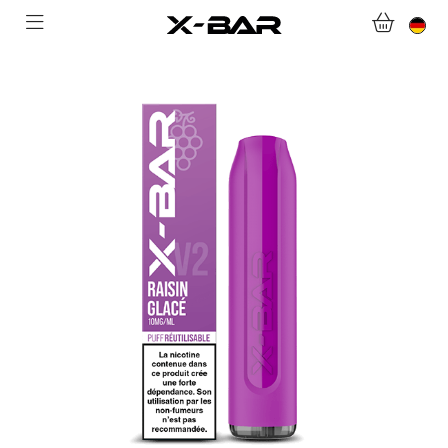
WILLKOMMEN BEI X-BAR.CO
WEBSHOP
ABONNEMENTS
COLLECTIONS
KONTAKTIERE UNS.
FAQ.
WERDEN SIE X-BAR-GROSSHÄNDLER
MEIN KONTO