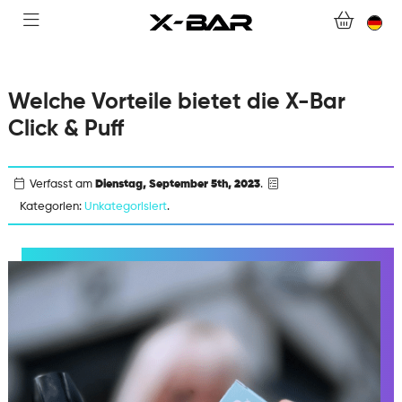
WEBSHOP
ABONNEMENTS
Welche Vorteile bietet die X-Bar
COLLECTIONS
Click & Puff
KONTAKTIERE UNS.
Verfasst am
Dienstag, September 5th, 2023
.
FAQ.
Kategorien:
Unkategorisiert
.
WERDEN SIE X-BAR-GROSSHÄNDLER
MEIN KONTO