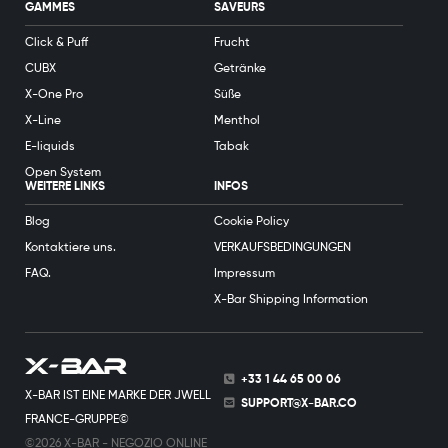
GAMMES
SAVEURS
Click & Puff
Frucht
CUBX
Getränke
X-One Pro
Süße
X-Line
Menthol
E-liquids
Tabak
Open System
WEITERE LINKS
INFOS
Blog
Cookie Policy
Kontaktiere uns.
VERKAUFSBEDINGUNGEN
FAQ.
Impressum
X-Bar Shipping Information
+33 1 44 65 00 06
X-BAR IST EINE MARKE DER JWELL
SUPPORT@X-BAR.CO
FRANCE-GRUPPE©
©2026 X-BAR - NEGOZIO ONLINE