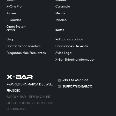
X-One Pro
Caramelo
X-Line
Menta
E-líquidos
Tabaco
Open System
OTRO
INFOS
Blog
Política de cookies
Contacta con nosotros
Condiciones De Venta
Preguntas Más Frecuentes
Aviso Legal
X-Bar Shipping Information
+33 1 44 65 00 06
X-BAR ES UNA MARCA DE JWELL
SUPPORT@X-BAR.CO
FRANCE©
©2026 X-BAR - TIENDA ONLINE
OFICIAL TODOS LOS DERECHOS
RESERVADOS