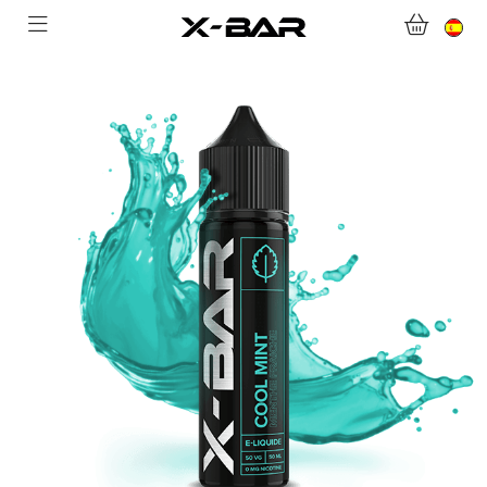
BIENVENIDO A X-BAR.CO
TIENDA ONLINE
ABONNEMENTS
COLLECTIONS
CONTACTA CON NOSOTROS
PREGUNTAS MÁS FRECUENTES
CONVIÉRTASE EN UN MAYORISTA DE X-BAR
MI CUENTA