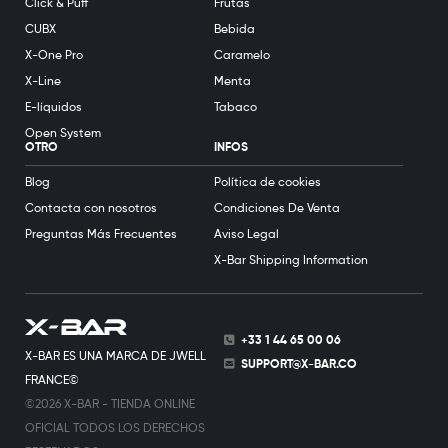
Click & Puff
Frutas
CUBX
Bebida
X-One Pro
Caramelo
X-Line
Menta
E-líquidos
Tabaco
Open System
OTRO
INFOS
Blog
Política de cookies
Contacta con nosotros
Condiciones De Venta
Preguntas Más Frecuentes
Aviso Legal
X-Bar Shipping Information
+33 1 44 65 00 06
X-BAR ES UNA MARCA DE JWELL
SUPPORT@X-BAR.CO
FRANCE©
©2026 X-BAR - TIENDA ONLINE
OFICIAL TODOS LOS DERECHOS