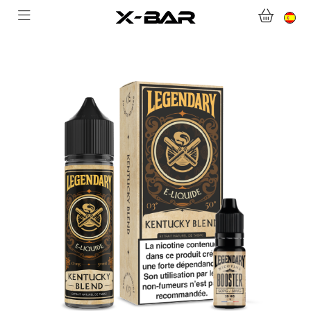
BIENVENIDO A X-BAR.CO
TIENDA ONLINE
ABONNEMENTS
COLLECTIONS
CONTACTA CON NOSOTROS
PREGUNTAS MÁS FRECUENTES
CONVIÉRTASE EN UN MAYORISTA DE X-BAR
MI CUENTA