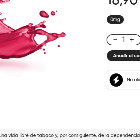
18,90
0mg
E-
liquid
Añadir al ca
50ml
Fresh
Berry
cantidad
No ol
una vida libre de tabaco y, por consiguiente, de la dependencia