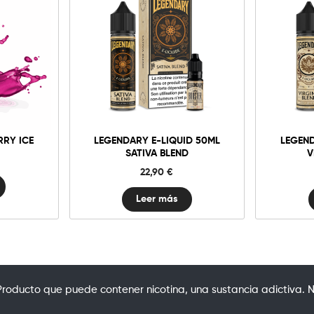
RRY ICE
LEGENDARY E-LIQUID 50ML
LEGEND
SATIVA BLEND
V
22,90
€
Leer más
oducto que puede contener nicotina, una sustancia adictiva. N