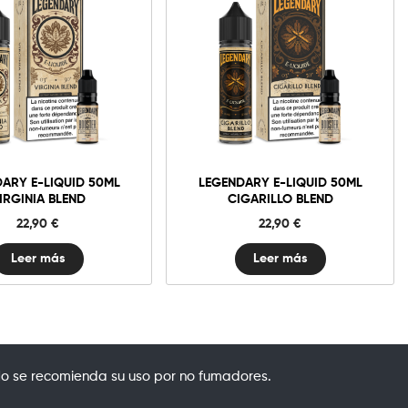
ARY E-LIQUID 50ML
LEGENDARY E-LIQUID 50ML
IRGINIA BLEND
CIGARILLO BLEND
22,90
€
22,90
€
Leer más
Leer más
o se recomienda su uso por no fumadores.