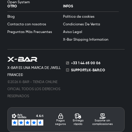
Open System
OTRO
INFOS
Blog
Política de cookies
Contacta con nosotros
Condiciones De Venta
Preguntas Más Frecuentes
Aviso Legal
X-Bar Shipping Information
+33 1 44 65 00 06
X-BAR ES UNA MARCA DE JWELL
SUPPORT@X-BAR.CO
FRANCE©
©2026 X-BAR - TIENDA ONLINE
OFICIAL TODOS LOS DERECHOS
RESERVADOS
Pagos
Entrega
Soporte sin
seguros
rápida
complicaciones