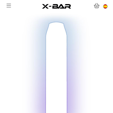
BIENVENIDO A X-BAR.CO
TIENDA ONLINE
ABONNEMENTS
COLLECTIONS
CONTACTA CON NOSOTROS
PREGUNTAS MÁS FRECUENTES
CONVIÉRTASE EN UN MAYORISTA DE X-BAR
MI CUENTA