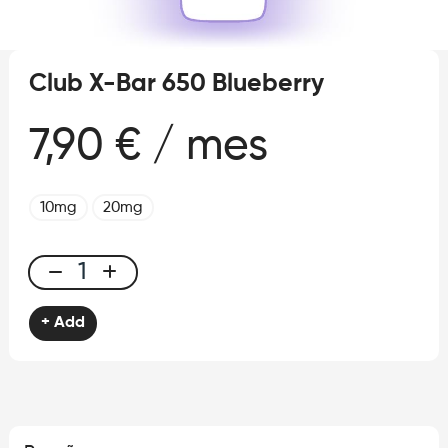
Club X-Bar 650 Blueberry
7,90 € / mes
10mg
20mg
Club
X-
+ Add
Bar
650
Blueberry
cantidad