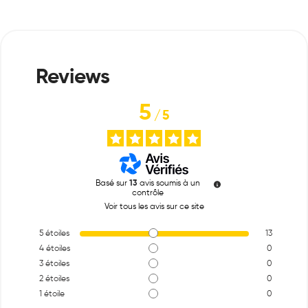
5
/
5
Basé sur
13
avis soumis à un
contrôle
Voir tous les avis sur ce site
5
étoiles
13
4
étoiles
0
3
étoiles
0
2
étoiles
0
1
étoile
0