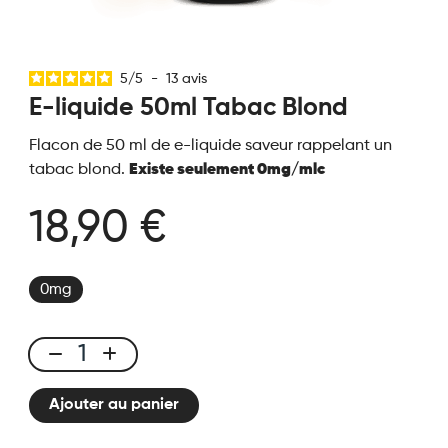
5
/
5
-
13
avis
E-liquide 50ml Tabac Blond
Flacon de 50 ml de e-liquide saveur rappelant un
tabac blond.
Existe seulement 0mg/mlc
18,90 €
0mg
E-
liquide
Ajouter au panier
50ml
Tabac