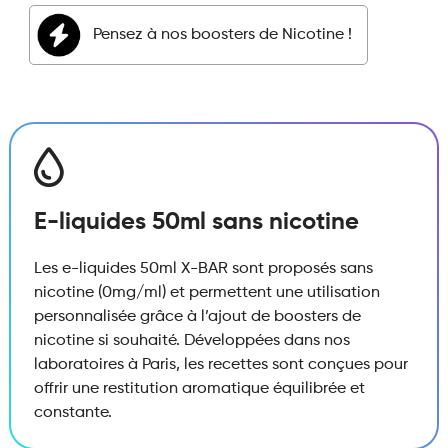
Blond
Pensez à nos boosters de Nicotine !
quantité
E-liquides 50ml sans nicotine
Les e-liquides 50ml X-BAR sont proposés sans
nicotine (0mg/ml) et permettent une utilisation
personnalisée grâce à l’ajout de boosters de
nicotine si souhaité. Développées dans nos
laboratoires à Paris, les recettes sont conçues pour
offrir une restitution aromatique équilibrée et
constante.