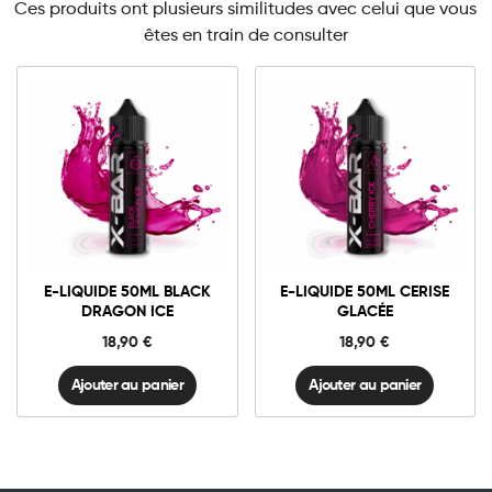
Ces produits ont plusieurs similitudes avec celui que vous
êtes en train de consulter
0mg
0mg
E-
E-
liquide
liquide
50ml
50ml
Black
Cerise
Ajouter au panier
Ajouter au panier
Dragon
Glacée
E-LIQUIDE 50ML BLACK
E-LIQUIDE 50ML CERISE
Ice
quantité
DRAGON ICE
GLACÉE
quantité
18,90
€
18,90
€
Ajouter au panier
Ajouter au panier