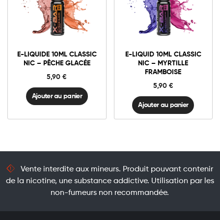
6mg Classic
6mg Classic
E-
E-
liquide
liquid
10ml
10ml
E-LIQUIDE 10ML CLASSIC
E-LIQUID 10ML CLASSIC
Classic
Classic
Ajouter au panier
Ajouter au panier
NIC – PÊCHE GLACÉE
NIC – MYRTILLE
Nic
Nic
FRAMBOISE
-
-
5,90
€
Pêche
Myrtille
5,90
€
Glacée
Framboise
quantité
quantité
Ajouter au panier
Ajouter au panier
Vente interdite aux mineurs. Produit pouvant contenir
de la nicotine, une substance addictive. Utilisation par les
non-fumeurs non recommandée.