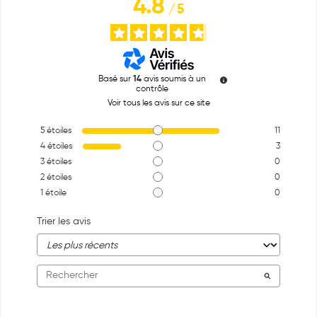
4.8
/
5
Basé sur
14
avis soumis à un
contrôle
Voir tous les avis sur ce site
5
étoiles
11
4
étoiles
3
3
étoiles
0
2
étoiles
0
1
étoile
0
Trier les avis