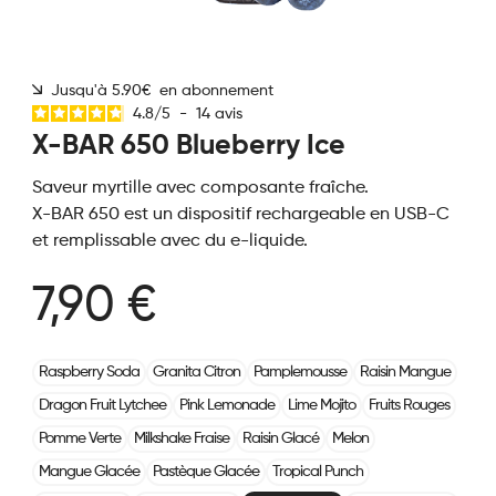
Jusqu'à 5.90€ en abonnement
4.8
/
5
-
14
avis
X-BAR 650 Blueberry Ice
Saveur myrtille avec composante fraîche.
X-BAR 650 est un dispositif rechargeable en USB-C
et remplissable avec du e-liquide.
7,90 €
Raspberry Soda
Granita Citron
Pamplemousse
Raisin Mangue
Dragon Fruit Lytchee
Pink Lemonade
Lime Mojito
Fruits Rouges
Pomme Verte
Milkshake Fraise
Raisin Glacé
Melon
Mangue Glacée
Pastèque Glacée
Tropical Punch