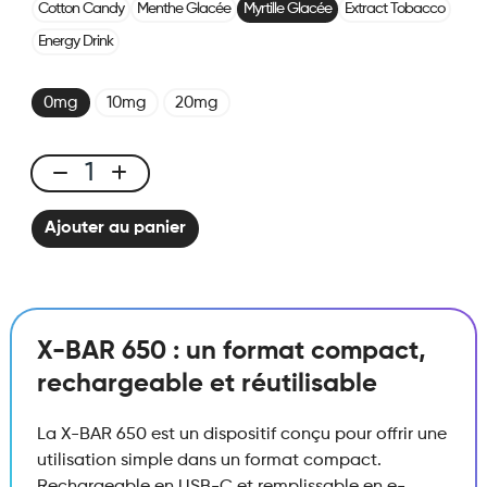
Cotton Candy
Menthe Glacée
Myrtille Glacée
Extract Tobacco
Energy Drink
0mg
10mg
20mg
X-
BAR
Ajouter au panier
650
Blueberry
Ice
quantité
X-BAR 650 : un format compact,
rechargeable et réutilisable
La X-BAR 650 est un dispositif conçu pour offrir une
utilisation simple dans un format compact.