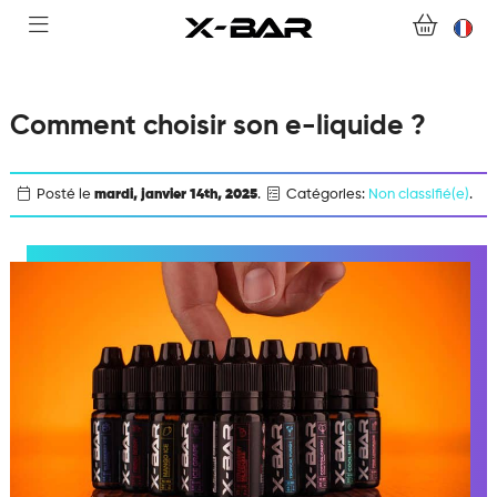
ABONNEMENTS
COLLECTIONS
Comment choisir son e-liquide ?
NOUS CONTACTER
Posté le
mardi, janvier 14th, 2025
.
Catégories:
Non classifié(e)
.
FOIRE AUX QUESTIONS
DEVENIR REVENDEUR
MON COMPTE