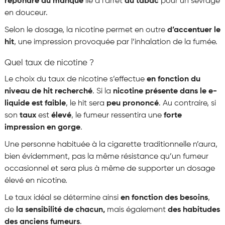
répondre au manque
lié à l’arrêt
du tabac
pour un sevrage
en douceur.
Selon le dosage, la nicotine permet en outre
d’accentuer le
hit
, une impression provoquée par l’inhalation de la fumée.
Quel taux de nicotine ?
Le choix du taux de nicotine s’effectue
en fonction du
niveau de hit recherché
. Si la
nicotine présente dans le e-
liquide est faible
, le hit sera
peu prononcé
. Au contraire, si
son
taux
est
élevé
, le fumeur ressentira une
forte
impression en gorge
.
Une personne habituée à la cigarette traditionnelle n’aura,
bien évidemment, pas la même résistance qu’un fumeur
occasionnel et sera plus à même de supporter un dosage
élevé en nicotine.
Le taux idéal se détermine ainsi
en fonction des besoins
,
de
la sensibilité de chacun,
mais également
des
habitudes
des anciens fumeurs
.