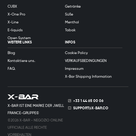
CUBX
Getränke
X-One Pro
Süße
X-Line
Menthol
E-liquids
Tabak
Open System
WEITERE LINKS
INFOS
Blog
Cookie Policy
Kontaktiere uns.
VERKAUFSBEDINGUNGEN
FAQ.
Impressum
X-Bar Shipping Information
+33 1 44 65 00 06
X-BAR IST EINE MARKE DER JWELL
SUPPORT@X-BAR.CO
FRANCE-GRUPPE©
©2026 X-BAR - NEGOZIO ONLINE
UFFICIALE ALLE RECHTE
VORBEHALTEN