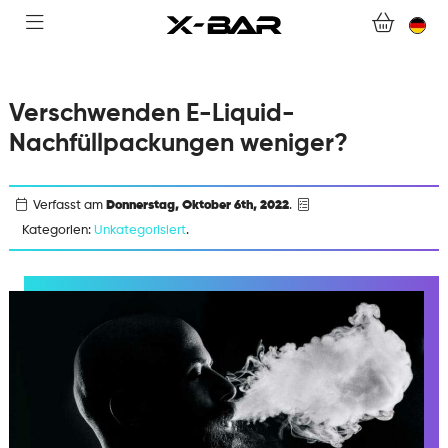
WEBSHOP
ABONNEMENTS
Verschwenden E-Liquid-
COLLECTIONS
Nachfüllpackungen weniger?
KONTAKTIERE UNS.
Verfasst am
Donnerstag, Oktober 6th, 2022
.
Kategorien:
Unkategorisiert
.
FAQ.
WERDEN SIE X-BAR-GROSSHÄNDLER
MEIN KONTO