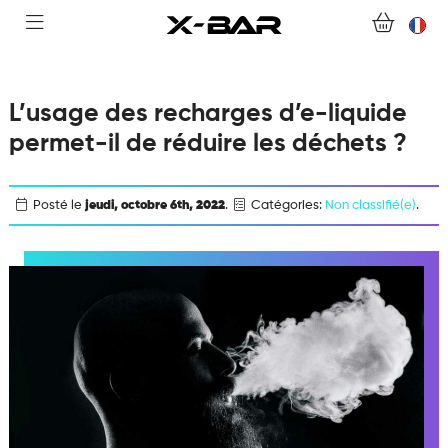
ACHETER
ABONNEMENTS
L’usage des recharges d’e-liquide
permet-il de réduire les déchets ?
COLLECTIONS
NOUS CONTACTER
Posté le
jeudi, octobre 6th, 2022
.
Catégories:
Non classifié(e)
.
FOIRE AUX QUESTIONS
DEVENIR REVENDEUR
MON COMPTE