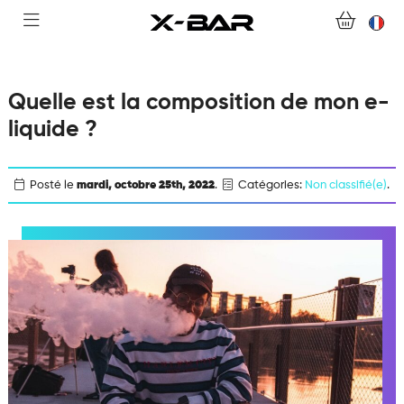
ACHETER
ABONNEMENTS
Quelle est la composition de mon e-
COLLECTIONS
liquide ?
NOUS CONTACTER
Posté le
mardi, octobre 25th, 2022
.
Catégories:
Non classifié(e)
.
FOIRE AUX QUESTIONS
DEVENIR REVENDEUR
MON COMPTE