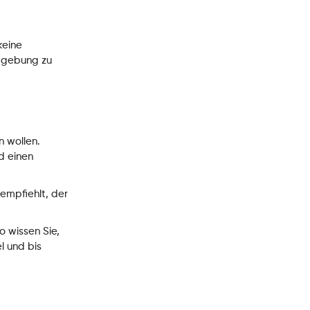
keine
Umgebung zu
n wollen.
d einen
 empfiehlt, der
o wissen Sie,
l und bis