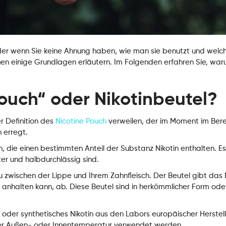
er wenn Sie keine Ahnung haben, wie man sie benutzt und welche
en einige Grundlagen erläutern. Im Folgenden erfahren Sie, war
Pouch“ oder Nikotinbeutel?
r Definition des
Nicotine Pouch
verweilen, der im Moment im Bere
 erregt.
, die einen bestimmten Anteil der Substanz Nikotin enthalten. Es
ter und halbdurchlässig sind.
zwischen der Lippe und Ihrem Zahnfleisch. Der Beutel gibt das 
e anhalten kann, ab. Diese Beutel sind in herkömmlicher Form od
k oder synthetisches Nikotin aus den Labors europäischer Herstell
jeder Außen- oder Innentemperatur verwendet werden.