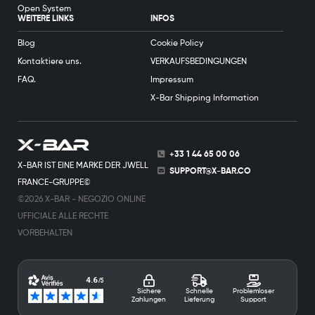
Open System
WEITERE LINKS
INFOS
Blog
Cookie Policy
Kontaktiere uns.
VERKAUFSBEDINGUNGEN
FAQ.
Impressum
X-Bar Shipping Information
+33 1 44 65 00 06
X-BAR IST EINE MARKE DER JWELL
SUPPORT@X-BAR.CO
FRANCE-GRUPPE©
©2026 X-BAR - NEGOZIO ONLINE
UFFICIALE ALLE RECHTE
VORBEHALTEN
Sichere
Schnelle
Problemloser
Zahlungen
Lieferung
Support