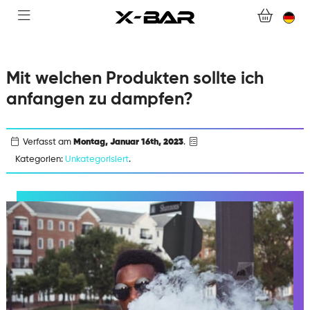
WEBSHOP
ABONNEMENTS
Mit welchen Produkten sollte ich
COLLECTIONS
anfangen zu dampfen?
KONTAKTIERE UNS.
Verfasst am
Montag, Januar 16th, 2023
.
Kategorien:
Unkategorisiert
.
FAQ.
WERDEN SIE X-BAR-GROSSHÄNDLER
MEIN KONTO