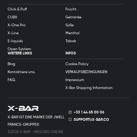
Click & Puff
Frucht
CUBX
Getränke
X-One Pro
Süße
X-Line
Menthol
E-liquids
Tabak
Open System
WEITERE LINKS
INFOS
Blog
Cookie Policy
Kontaktiere uns.
VERKAUFSBEDINGUNGEN
FAQ.
Impressum
X-Bar Shipping Information
+33 1 44 65 00 06
X-BAR IST EINE MARKE DER JWELL
SUPPORT@X-BAR.CO
FRANCE-GRUPPE©
©2026 X-BAR - NEGOZIO ONLINE