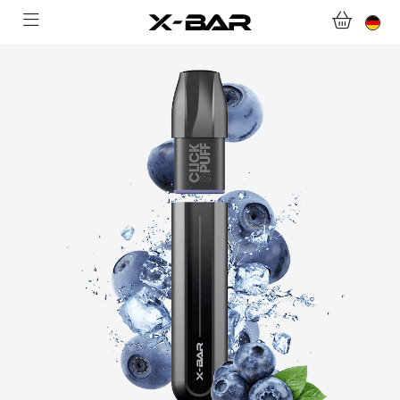
WILLKOMMEN BEI X-BAR.CO
WEBSHOP
ABONNEMENTS
COLLECTIONS
KONTAKTIERE UNS.
FAQ.
WERDEN SIE X-BAR-GROSSHÄNDLER
MEIN KONTO