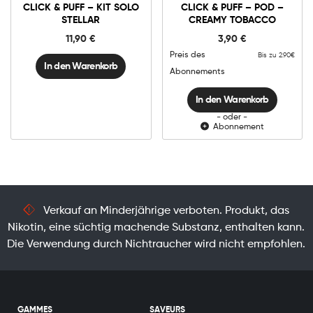
&
CLICK & PUFF – KIT SOLO
CLICK & PUFF – POD –
-
Puff
Kit
STELLAR
CREAMY TOBACCO
-
In den Warenkorb
Solo
Pod
STELLAR
11,90
€
3,90
€
-
Menge
Creamy
Preis des
Bis zu 2.90€
Tobacco
In den Warenkorb
Menge
Abonnements
In den Warenkorb
- oder -
Abonnement
Verkauf an Minderjährige verboten. Produkt, das
Nikotin, eine süchtig machende Substanz, enthalten kann.
Die Verwendung durch Nichtraucher wird nicht empfohlen.
GAMMES
SAVEURS