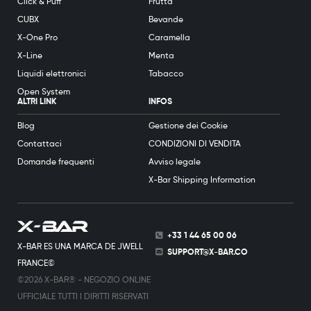
Click & Puff
Frutta
CUBX
Bevande
X-One Pro
Caramella
X-Line
Menta
Liquidi elettronici
Tabacco
Open System
ALTRI LINK
INFOS
Blog
Gestione dei Cookie
Contattaci
CONDIZIONI DI VENDITA
Domande frequenti
Avviso legale
X-Bar Shipping Information
+33 1 44 65 00 06
X-BAR ES UNA MARCA DE JWELL
SUPPORT@X-BAR.CO
FRANCE©
©2026 X-BAR® - NEGOZIO ONLINE
UFFICIALE TUTTI I DIRITTI RISERVATI