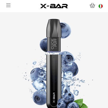
BENVENUTI SU X-BAR.CO
NEGOZIO
ABONNEMENTS
COLLECTIONS
CONTATTACI
DOMANDE FREQUENTI
DIVENTA UN GROSSISTA X-BAR
IL MIO ACCOUNT