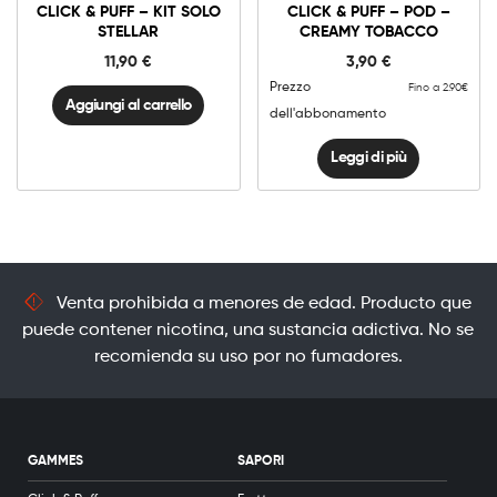
CLICK & PUFF – KIT SOLO
CLICK & PUFF – POD –
Kit
Solo
STELLAR
CREAMY TOBACCO
STELLAR
quantità
11,90
€
3,90
€
Prezzo
Fino a 2.90€
Aggiungi al carrello
dell'abbonamento
Leggi di più
Venta prohibida a menores de edad. Producto que
puede contener nicotina, una sustancia adictiva. No se
recomienda su uso por no fumadores.
GAMMES
SAPORI