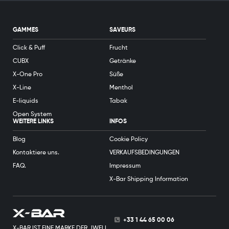
GAMMES
SAVEURS
Click & Puff
Frucht
CUBX
Getränke
X-One Pro
Süße
X-Line
Menthol
E-liquids
Tabak
Open System
WEITERE LINKS
INFOS
Blog
Cookie Policy
Kontaktiere uns.
VERKAUFSBEDINGUNGEN
FAQ.
Impressum
X-Bar Shipping Information
+33 1 44 65 00 06
X-BAR IST EINE MARKE DER JWELL