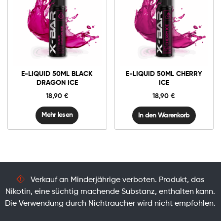
0mg
E-
liquid
50ml
Cherry
In den Warenkorb
Ice
E-LIQUID 50ML BLACK
E-LIQUID 50ML CHERRY
Menge
DRAGON ICE
ICE
18,90
€
18,90
€
Mehr lesen
In den Warenkorb
Verkauf an Minderjährige verboten. Produkt, das
Nikotin, eine süchtig machende Substanz, enthalten kann.
Die Verwendung durch Nichtraucher wird nicht empfohlen.