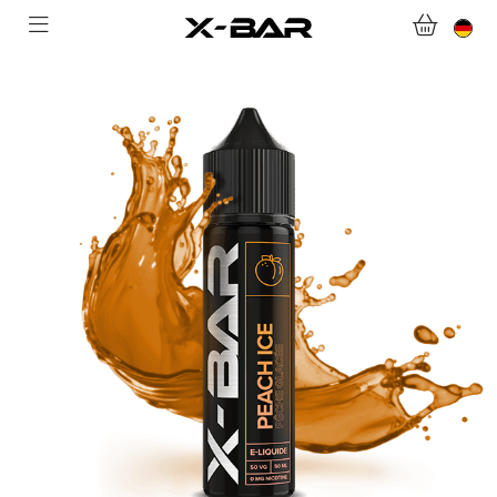
WILLKOMMEN BEI X-BAR.CO
WEBSHOP
ABONNEMENTS
COLLECTIONS
KONTAKTIERE UNS.
FAQ.
WERDEN SIE X-BAR-GROSSHÄNDLER
MEIN KONTO