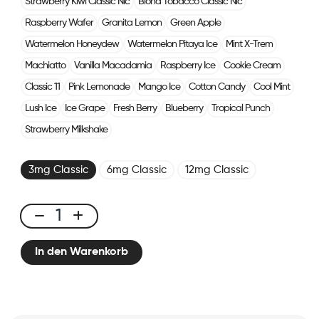
Strawberry Kiwi Classic Nic
Blond Tobacco Classic Nic
Raspberry Wafer
Granita Lemon
Green Apple
Watermelon Honeydew
Watermelon Pitaya Ice
Mint X-Trem
Machiatto
Vanilla Macadamia
Raspberry Ice
Cookie Cream
Classic 11
Pink Lemonade
Mango Ice
Cotton Candy
Cool Mint
Lush Ice
Ice Grape
Fresh Berry
Blueberry
Tropical Punch
Strawberry Milkshake
3mg Classic
6mg Classic
12mg Classic
E-
liquid
In den Warenkorb
10ml
Classic
Nic
-