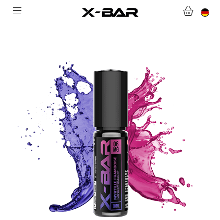
WILLKOMMEN BEI X-BAR.CO
WEBSHOP
ABONNEMENTS
COLLECTIONS
KONTAKTIERE UNS.
FAQ.
WERDEN SIE X-BAR-GROSSHÄNDLER
MEIN KONTO