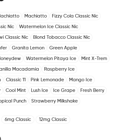
achiatto
Machiatto
Fizzy Cola Classic Nic
sic Nic
Watermelon Ice Classic Nic
i Classic Nic
Blond Tobacco Classic Nic
fer
Granita Lemon
Green Apple
Honeydew
Watermelon Pitaya Ice
Mint X-Trem
anilla Macadamia
Raspberry Ice
m
Classic 11
Pink Lemonade
Mango Ice
y
Cool Mint
Lush Ice
Ice Grape
Fresh Berry
opical Punch
Strawberry Milkshake
6mg Classic
12mg Classic