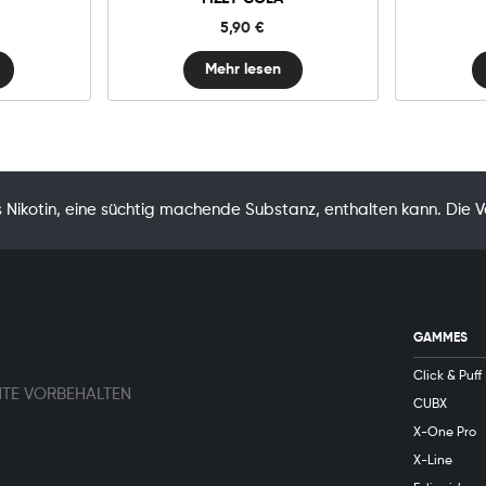
5,90
€
Mehr lesen
Nikotin, eine süchtig machende Substanz, enthalten kann. Die 
GAMMES
Click & Puff
HTE VORBEHALTEN
CUBX
X-One Pro
X-Line