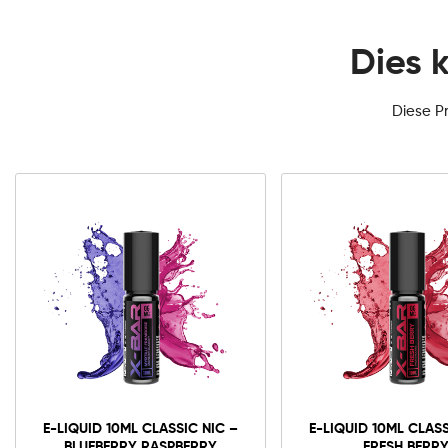
Dies 
Diese P
3mg Classic
6mg Classic
12mg Classic
E-
liquid
10ml
Classic
In den Warenkorb
E-LIQUID 10ML CLASSIC NIC –
E-LIQUID 10ML CLASS
Nic
BLUEBERRY RASPBERRY
FRESH BERR
-