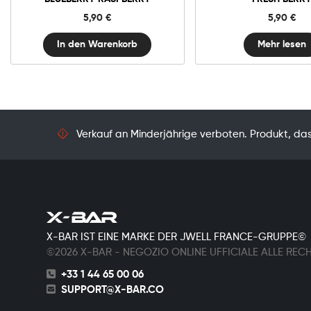
Blueberry
5,90
€
5,90
€
Raspberry
Menge
In den Warenkorb
Mehr lesen
Verkauf an Minderjährige verboten. Produkt, das 
X-BAR IST EINE MARKE DER JWELL FRANCE-GRUPPE©
©2026 X-BAR - NEGOZIO ONLINE UFFICIALE ALLE REC
+33 1 44 65 00 06
SUPPORT@X-BAR.CO