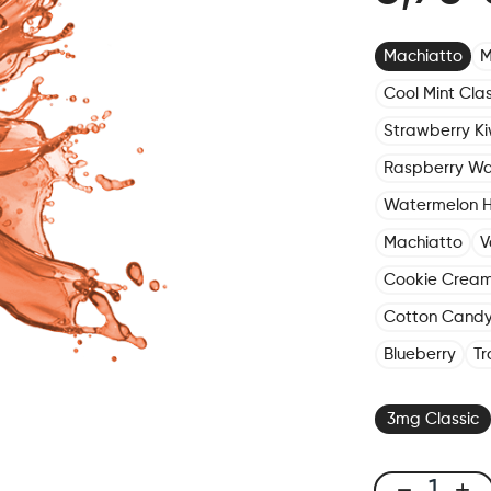
Machiatto
M
Cool Mint Clas
Strawberry Kiw
Raspberry Wa
Watermelon 
Machiatto
V
Cookie Crea
Cotton Cand
Blueberry
Tr
3mg Classic