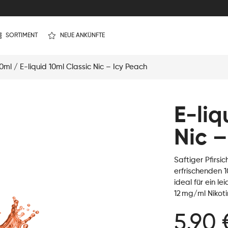
SORTIMENT
NEUE ANKÜNFTE
10ml
/ E-liquid 10ml Classic Nic – Icy Peach
E-liq
Nic –
Saftiger Pfirsic
erfrischenden 
ideal für ein le
12 mg/ml Nikoti
5,90 