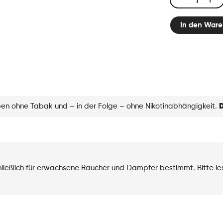
E-
liquid
In den Ware
10ml
Classic
Nic
-
Icy
Peach
Menge
eben ohne Tabak und – in der Folge – ohne Nikotinabhängigkeit.
D
chließlich für erwachsene Raucher und Dampfer bestimmt. Bitte l