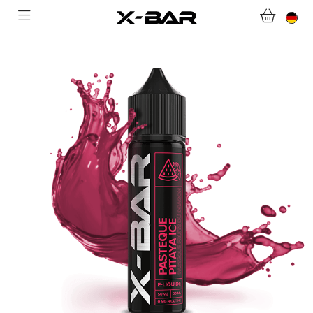
WILLKOMMEN BEI X-BAR.CO
WEBSHOP
ABONNEMENTS
COLLECTIONS
KONTAKTIERE UNS.
FAQ.
WERDEN SIE X-BAR-GROSSHÄNDLER
MEIN KONTO