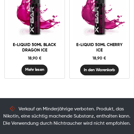
0mg
E-
liquid
50ml
Cherry
In den Warenkorb
Ice
E-LIQUID 50ML BLACK
E-LIQUID 50ML CHERRY
Menge
DRAGON ICE
ICE
18,90
€
18,90
€
Mehr lesen
In den Warenkorb
Verkauf an Minderjährige verboten. Produkt, das
Nikotin, eine süchtig machende Substanz, enthalten kann.
Die Verwendung durch Nichtraucher wird nicht empfohlen.