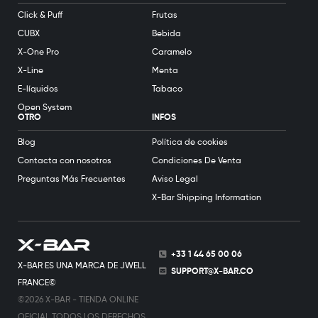
Click & Puff
Frutas
CUBX
Bebida
X-One Pro
Caramelo
X-Line
Menta
E-líquidos
Tabaco
Open System
OTRO
INFOS
Blog
Política de cookies
Contacta con nosotros
Condiciones De Venta
Preguntas Más Frecuentes
Aviso Legal
X-Bar Shipping Information
+33 1 44 65 00 06
X-BAR ES UNA MARCA DE JWELL
SUPPORT@X-BAR.CO
FRANCE©
©2026 X-BAR - TIENDA ONLINE
OFICIAL TODOS LOS DERECHOS