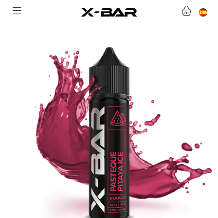
BIENVENIDO A X-BAR.CO
TIENDA ONLINE
ABONNEMENTS
COLLECTIONS
CONTACTA CON NOSOTROS
PREGUNTAS MÁS FRECUENTES
CONVIÉRTASE EN UN MAYORISTA DE X-BAR
MI CUENTA