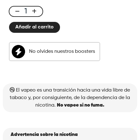
E-
liquid
Añadir al carrito
50ml
Watermelon
Pitaya
No olvides nuestros boosters
cantidad
El vapeo es una transición hacia una vida libre de
tabaco y, por consiguiente, de la dependencia de la
nicotina.
No vapee si no fuma.
Advertencia sobre la nicotina