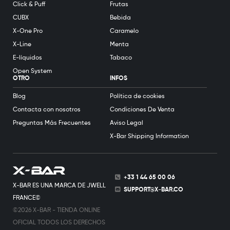
Click & Puff
Frutas
CUBX
Bebida
X-One Pro
Caramelo
X-Line
Menta
E-líquidos
Tabaco
Open System
OTRO
INFOS
Blog
Política de cookies
Contacta con nosotros
Condiciones De Venta
Preguntas Más Frecuentes
Aviso Legal
X-Bar Shipping Information
+33 1 44 65 00 06
X-BAR ES UNA MARCA DE JWELL
SUPPORT@X-BAR.CO
FRANCE©
©2026 X-BAR - TIENDA ONLINE
OFICIAL TODOS LOS DERECHOS