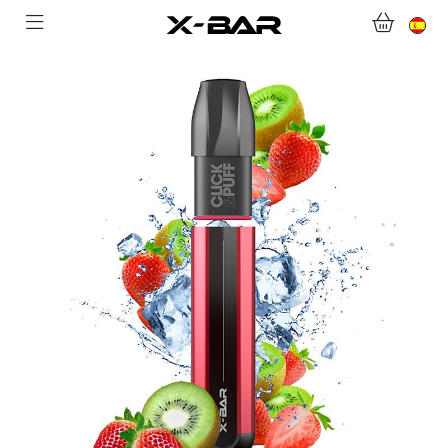
BIENVENIDO A X-BAR.CO
TIENDA ONLINE
ABONNEMENTS
COLLECTIONS
CONTACTA CON NOSOTROS
PREGUNTAS MÁS FRECUENTES
CONVIÉRTASE EN UN MAYORISTA DE X-BAR
MI CUENTA