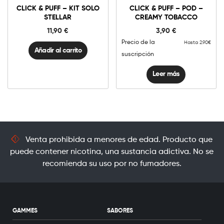
-
CLICK & PUFF – KIT SOLO
CLICK & PUFF – POD –
Kit
Solo
STELLAR
CREAMY TOBACCO
STELLAR
cantidad
11,90
€
3,90
€
Precio de la
Hasta 2.90€
Añadir al carrito
suscripción
Leer más
Venta prohibida a menores de edad. Producto que
puede contener nicotina, una sustancia adictiva. No se
recomienda su uso por no fumadores.
GAMMES
SABORES