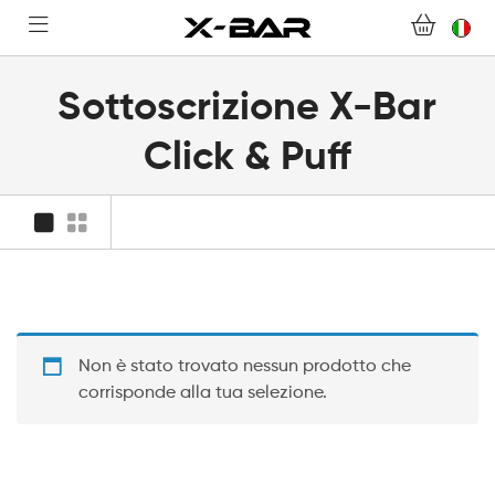
BENVENUTI SU X-BAR.CO
Sottoscrizione X-Bar
NEGOZIO
Click & Puff
ABONNEMENTS
COLLECTIONS
CONTATTACI
Non è stato trovato nessun prodotto che
DOMANDE FREQUENTI
corrisponde alla tua selezione.
DIVENTA UN GROSSISTA X-BAR
IL MIO ACCOUNT