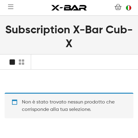
BENVENUTI SU X-BAR.CO
Subscription X-Bar Cub-
NEGOZIO
X
ABONNEMENTS
COLLECTIONS
CONTATTACI
Non è stato trovato nessun prodotto che
DOMANDE FREQUENTI
corrisponde alla tua selezione.
DIVENTA UN GROSSISTA X-BAR
IL MIO ACCOUNT