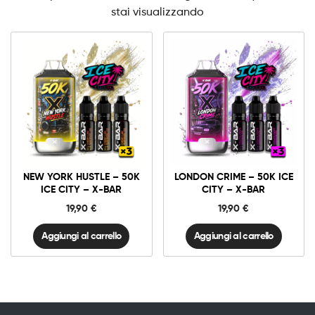
stai visualizzando
10mg
20mg
10mg
20mg
New
London
York
Crime
Hustle
-
-
50K
Aggiungi al carrello
Aggiungi al carrello
50K
Ice
NEW YORK HUSTLE – 50K
LONDON CRIME – 50K ICE
Ice
City
ICE CITY – X-BAR
CITY – X-BAR
City
-
-
X-
19,90
€
19,90
€
X-
BAR
BAR
quantità
quantità
Aggiungi al carrello
Aggiungi al carrello