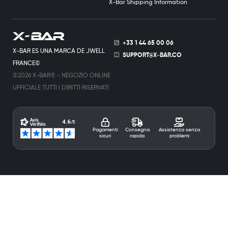
X-Bar Shipping Information
+33 1 44 65 00 06
X-BAR ES UNA MARCA DE JWELL
SUPPORT@X-BAR.CO
FRANCE©
©2026 X-BAR® - NEGOZIO ONLINE
UFFICIALE TUTTI I DIRITTI RISERVATI
Pagamenti
Consegna
Assistenza senza
sicuri
rapida
problemi