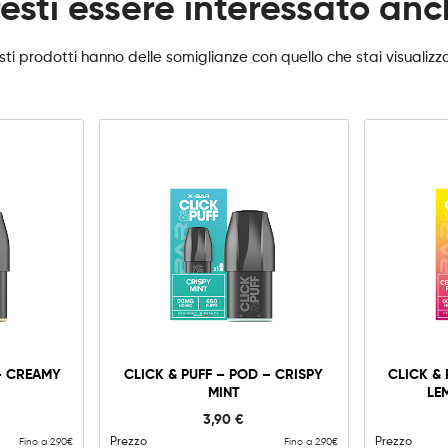
esti essere interessato an
ti prodotti hanno delle somiglianze con quello che stai visualiz
0mg
Agg
 – CREAMY
CLICK & PUFF – POD – CRISPY
CLICK &
MINT
LE
3,90
€
Prezzo
Prezzo
Fino a 2.90€
Fino a 2.90€