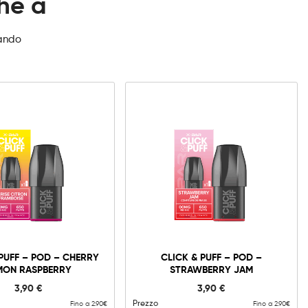
che a
zando
10mg
20mg
Click
&
Puff
-
iungi al carrello
 PUFF – POD – CHERRY
CLICK & PUFF – POD –
Pod
MON RASPBERRY
STRAWBERRY JAM
-
Cherry
3,90
€
3,90
€
Lemon
Raspberry
Prezzo
Fino a 2.90€
Fino a 2.90€