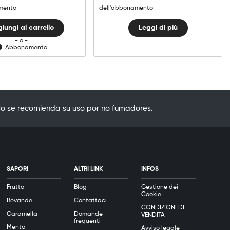
quantità
mento
dell'abbonamento
iungi al carrello
Leggi di più
- o -
Abbonamento
o se recomienda su uso por no fumadores.
SAPORI
ALTRI LINK
INFOS
Frutta
Blog
Gestione dei
Cookie
Bevande
Contattaci
CONDIZIONI DI
Caramella
Domande
VENDITA
frequenti
Menta
Avviso legale