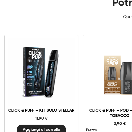
Potr
Ques
Click
&
Puff
-
Kit
CLICK & PUFF – KIT SOLO STELLAR
CLICK & PUFF – POD
Solo
STELLAR
TOBACCO
11,90
€
quantità
3,90
€
Aggiungi al carrello
Prezzo