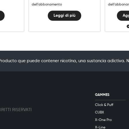
dell'abbonamento
dell'abbona
Leggi di più
Agg
oducto que puede contener nicotina, una sustancia adictiva. N
GAMMES
Click & Puff
RITTI RISERVATI
CUBX
X-One Pro
X-Line