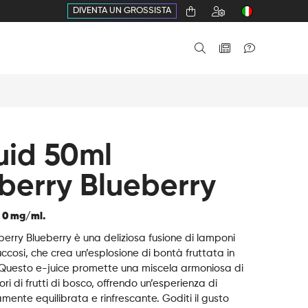
DIVENTA UN GROSSISTA
uid 50ml
berry Blueberry
o 0 mg/ml.
berry Blueberry è una deliziosa fusione di lamponi
 succosi, che crea un’esplosione di bontà fruttata in
Questo e-juice promette una miscela armoniosa di
ri di frutti di bosco, offrendo un’esperienza di
mente equilibrata e rinfrescante. Goditi il gusto