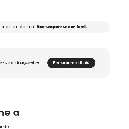
denza da nicotina.
Non svapare se non fumi.
zzatori di sigarette
Per saperne di più
che a
zando