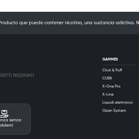
oducto que puede contener nicotina, una sustancia adictiva. N
GAMMES
Click & Puff
RITTI RISERVATI
CUBX
X-One Pro
X-Line
Liquidi elettronici
Open System
enza senza
oblemi