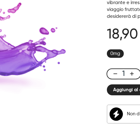
vibrante e irres
viaggio fruttat
desidererà di p
18,90
0mg
E-
liquid
Aggiungi al 
50ml
Raspberry
Blueberry
quantità
Non di