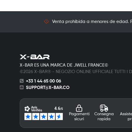
Venta prohibida a menores de edad. Pr
X-BAR ES UNA MARCA DE JWELL FRANCE©
©2026 X-BAR® - NEGOZIO ONLINE UFFICIALE TUTTI I DI
+33 1 44 65 00 06
SUPPORT@X-BAR.CO
Pagamenti
Consegna
Assist
sicuri
rapida
pr