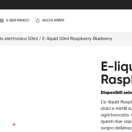
X-BAR RANGO
NUOVI ARRIVI
do elettronico 50ml
/ E-liquid 50ml Raspberry Blueberry
E-liq
Rasp
Disponibili sol
L’e-liquid Rasp
dolci e mirtilli
ogni boccata. 
questi due sapo
svapo deliziosa