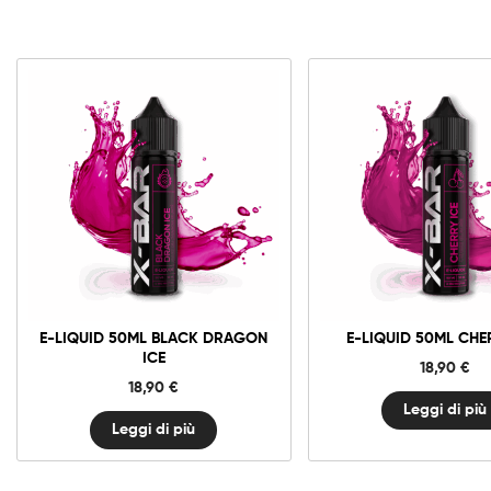
E-LIQUID 50ML BLACK DRAGON
E-LIQUID 50ML CHE
ICE
18,90
€
18,90
€
Leggi di più
Leggi di più